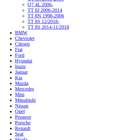
Q7 4L 2006-
TT 8J 2006-2014
TT 8N 1998-2006
TT 8S 12/2018-
TT 8S 2014-11/2018
BMW
Chevrolet
Citroen
Fiat
Ford
Hyundai
Isuzu
Jaguar
Kia
Mazda
Mercedes
Mini
Mitsubishi
Nissan
Opel
Peugeot
Porsche
Renault
Seat
Skoda