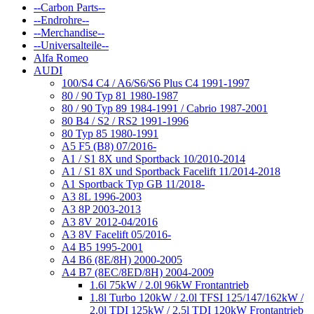
--Carbon Parts--
--Endrohre--
--Merchandise--
--Universalteile--
Alfa Romeo
AUDI
100/S4 C4 / A6/S6/S6 Plus C4 1991-1997
80 / 90 Typ 81 1980-1987
80 / 90 Typ 89 1984-1991 / Cabrio 1987-2001
80 B4 / S2 / RS2 1991-1996
80 Typ 85 1980-1991
A5 F5 (B8) 07/2016-
A1 / S1 8X und Sportback 10/2010-2014
A1 / S1 8X und Sportback Facelift 11/2014-2018
A1 Sportback Typ GB 11/2018-
A3 8L 1996-2003
A3 8P 2003-2013
A3 8V 2012-04/2016
A3 8V Facelift 05/2016-
A4 B5 1995-2001
A4 B6 (8E/8H) 2000-2005
A4 B7 (8EC/8ED/8H) 2004-2009
1.6l 75kW / 2.0l 96kW Frontantrieb
1.8l Turbo 120kW / 2.0l TFSI 125/147/162kW /
2.0l TDI 125kW / 2.5l TDI 120kW Frontantrieb