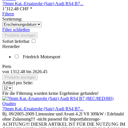
70mm Kat.-Ersatzrohr (Satz) Audi RS4 B7...
1’312.48 CHF *
Filtern
Sortierung:
Filter schließen
Produkte anzeigen
Sofort lieferbar
Hersteller
Friedrich Motorsport
Preis
von
1312.48
bis
2626.45
Produkte anzeigen
Artikel pro Seite:
Für die Filterung wurden keine Ergebnisse gefunden!
70mm Kat.-Ersatzrohr (Satz) Audi RS4 B7...
Bj. 09/2005-2009 Limousine und Avant 4.2l V8 309kW / Edelstahl
ohne Zulassung!!! -nicht passend für Importfahrzeuge-
ACHTUNG!!! DIESER ARTIKEL IST FÜR DIE NUTZUNG IM