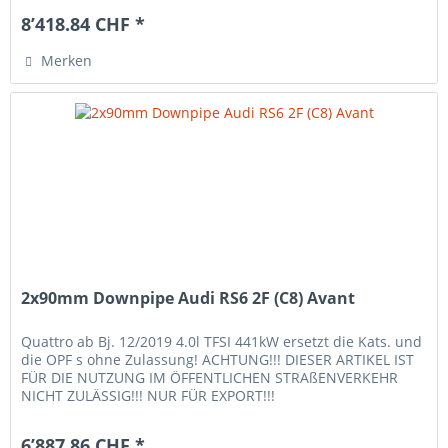
8’418.84 CHF *
Merken
2x90mm Downpipe Audi RS6 2F (C8) Avant
Quattro ab Bj. 12/2019 4.0l TFSI 441kW ersetzt die Kats. und
die OPF s ohne Zulassung! ACHTUNG!!! DIESER ARTIKEL IST
FÜR DIE NUTZUNG IM ÖFFENTLICHEN STRAßENVERKEHR
NICHT ZULÄSSIG!!! NUR FÜR EXPORT!!!
6’887.86 CHF *