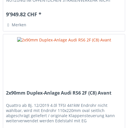
NUTZUNG IM ÖFFENTLICHEN STRAßENVERKEHR NICHT
ZULÄSSIG!!! NUR...
9’949.82 CHF *
Merken
2x90mm Duplex-Anlage Audi RS6 2F (C8) Avant
Quattro ab Bj. 12/2019 4.0l TFSI 441kW Endrohr nicht
wählbar, wird mit Endrohr 110x220mm oval seitlich
abgeschrägt geliefert / originale Klappensteuerung kann
weiterverwendet werden Edelstahl mit EG
Betriebserlaubnis -nicht passend und...