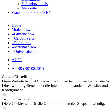
Sofortdownloads
Merkzettel
Warenkorb
0
0.00 CHF *
Home
Modellauswahl
--Gutscheine--
--Carbon Parts--
--Endrohre--
--Merchandise--
--Universalteile--
AUDI
A4 B9 (B8) 08/2015-
Cookie-Einstellungen
Diese Website benutzt Cookies, die für den technischen Betrieb der W
Direktwerbung dienen oder die Interaktion mit anderen Websites und 
Konfiguration
Technisch erforderlich
Diese Cookies sind für die Grundfunktionen des Shops notwendig.