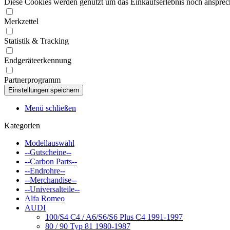
Diese Cookies werden genutzt um das Einkaufserlebnis noch ansprech
Merkzettel
Statistik & Tracking
Endgeräteerkennung
Partnerprogramm
Menü schließen
Kategorien
Modellauswahl
--Gutscheine--
--Carbon Parts--
--Endrohre--
--Merchandise--
--Universalteile--
Alfa Romeo
AUDI
100/S4 C4 / A6/S6/S6 Plus C4 1991-1997
80 / 90 Typ 81 1980-1987