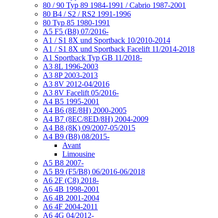
80 / 90 Typ 89 1984-1991 / Cabrio 1987-2001
80 B4 / S2 / RS2 1991-1996
80 Typ 85 1980-1991
A5 F5 (B8) 07/2016-
A1 / S1 8X und Sportback 10/2010-2014
A1 / S1 8X und Sportback Facelift 11/2014-2018
A1 Sportback Typ GB 11/2018-
A3 8L 1996-2003
A3 8P 2003-2013
A3 8V 2012-04/2016
A3 8V Facelift 05/2016-
A4 B5 1995-2001
A4 B6 (8E/8H) 2000-2005
A4 B7 (8EC/8ED/8H) 2004-2009
A4 B8 (8K) 09/2007-05/2015
A4 B9 (B8) 08/2015-
Avant
Limousine
A5 B8 2007-
A5 B9 (F5/B8) 06/2016-06/2018
A6 2F (C8) 2018-
A6 4B 1998-2001
A6 4B 2001-2004
A6 4F 2004-2011
A6 4G 04/2012-