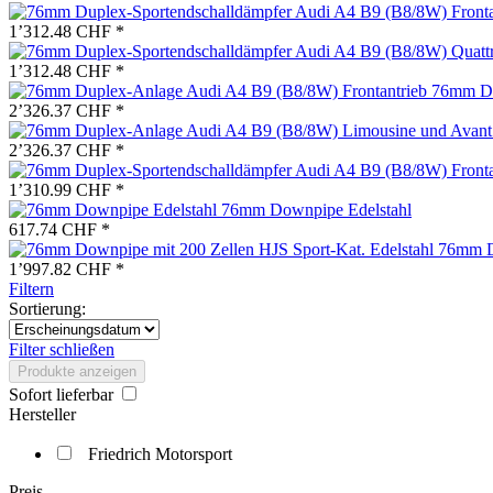
1’312.48 CHF *
1’312.48 CHF *
76mm Du
2’326.37 CHF *
2’326.37 CHF *
1’310.99 CHF *
76mm Downpipe Edelstahl
617.74 CHF *
76mm Do
1’997.82 CHF *
Filtern
Sortierung:
Filter schließen
Produkte anzeigen
Sofort lieferbar
Hersteller
Friedrich Motorsport
Preis