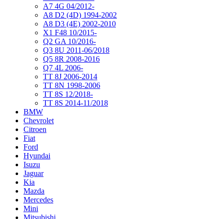
A7 4G 04/2012-
A8 D2 (4D) 1994-2002
A8 D3 (4E) 2002-2010
X1 F48 10/2015-
Q2 GA 10/2016-
Q3 8U 2011-06/2018
Q5 8R 2008-2016
Q7 4L 2006-
TT 8J 2006-2014
TT 8N 1998-2006
TT 8S 12/2018-
TT 8S 2014-11/2018
BMW
Chevrolet
Citroen
Fiat
Ford
Hyundai
Isuzu
Jaguar
Kia
Mazda
Mercedes
Mini
Mitsubishi