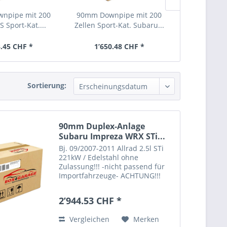
npipe mit 200
90mm Downpipe mit 200
90mm Down
S Sport-Kat....
Zellen Sport-Kat. Subaru...
Imprez
Schrä
3.45 CHF *
1’650.48 CHF *
1’087.
Sortierung:
90mm Duplex-Anlage
Subaru Impreza WRX STi...
Bj. 09/2007-2011 Allrad 2.5l STi
221kW / Edelstahl ohne
Zulassung!!! -nicht passend für
Importfahrzeuge- ACHTUNG!!!
DIESER ARTIKEL IST FÜR DIE
NUTZUNG IM ÖFFENTLICHEN
2’944.53 CHF *
STRAßENVERKEHR NICHT
ZULÄSSIG!!! NUR FÜR EXPORT!!!
Vergleichen
Merken
Endrohrübersicht: