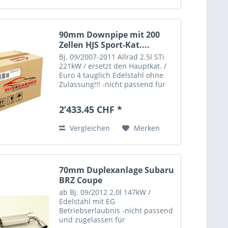
90mm Downpipe mit 200
Zellen HJS Sport-Kat....
Bj. 09/2007-2011 Allrad 2.5l STi
221kW / ersetzt den Hauptkat. /
Euro 4 tauglich Edelstahl ohne
Zulassung!!! -nicht passend für
Importfahrzeuge- ACHTUNG!!!
DIESER ARTIKEL IST FÜR DIE
2’433.45 CHF *
NUTZUNG IM ÖFFENTLICHEN
STRAßENVERKEHR NICHT...
Vergleichen
Merken
70mm Duplexanlage Subaru
BRZ Coupe
ab Bj. 09/2012 2.0l 147kW /
Edelstahl mit EG
Betriebserlaubnis -nicht passend
und zugelassen für