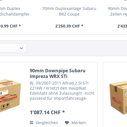
mm Duplex
70mm Duplexanlage Subaru
90mm Dow
dschalldämpfer
BRZ Coupe
Zellen HJ
ru BRZ Coupe
10.99 CHF *
2’250.39 CHF *
2’43
90mm Downpipe Subaru
Impreza WRX STi
Schrägheck...
Bj. 09/2007-2011 Allrad 2.5l STi
221kW / ersetzt den Hauptkat.
Edelstahl ohne Zulassung!!! -nicht
passend für Importfahrzeuge-
ACHTUNG!!! DIESER ARTIKEL IST
FÜR DIE NUTZUNG IM
1’087.14 CHF *
ÖFFENTLICHEN STRAßENVERKEHR
NICHT ZULÄSSIG!!! NUR FÜR
Vergleichen
Merken
EXPORT!!!