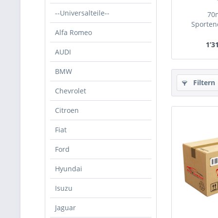
--Universalteile--
70
Sporten
Alfa Romeo
Suba
1’3
AUDI
BMW
Filtern
Chevrolet
Citroen
Fiat
Ford
Hyundai
Isuzu
Jaguar