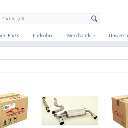
bon Parts--
--Endrohre--
--Merchandise--
--Universal