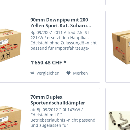
90mm Downpipe mit 200
Zellen Sport-Kat. Subaru...
Bj. 09/2007-2011 Allrad 2.5l STi
221kW / ersetzt den Hauptkat.
Edelstahl ohne Zulassung!!! -nicht
passend für Importfahrzeuge-
ACHTUNG!!! DIESER ARTIKEL IST
FÜR DIE NUTZUNG IM
1’650.48 CHF *
ÖFFENTLICHEN STRAßENVERKEHR
NICHT ZULÄSSIG!!! NUR FÜR
Vergleichen
Merken
EXPORT!!!
70mm Duplex
Sportendschalldämpfer
Subaru BRZ Coupe
ab Bj. 09/2012 2.0l 147kW /
Edelstahl mit EG
Betriebserlaubnis -nicht passend
und zugelassen für