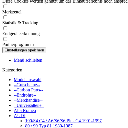
Diese Cookies werden genutzt um das Einkaufserlebnis noch ansprech
Merkzettel
Statistik & Tracking
Endgeräteerkennung
Partnerprogramm
Menü schließen
Kategorien
Modellauswahl
--Gutscheine--
--Carbon Parts--
--Endrohre--
--Merchandise--
--Universalteile--
Alfa Romeo
AUDI
100/S4 C4 / A6/S6/S6 Plus C4 1991-1997
80 / 90 Typ 81 1980-1987