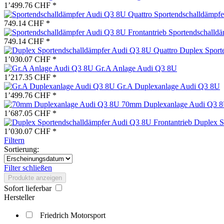
1’499.76 CHF *
Sportendschalldämpfe
749.14 CHF *
Sportendschalldä
749.14 CHF *
Duplex Sport
1’030.07 CHF *
Gr.A Anlage Audi Q3 8U
1’217.35 CHF *
Gr.A Duplexanlage Audi Q3 8U
1’499.76 CHF *
70mm Duplexanlage Audi Q3 
1’687.05 CHF *
Duplex S
1’030.07 CHF *
Filtern
Sortierung:
Filter schließen
Produkte anzeigen
Sofort lieferbar
Hersteller
Friedrich Motorsport