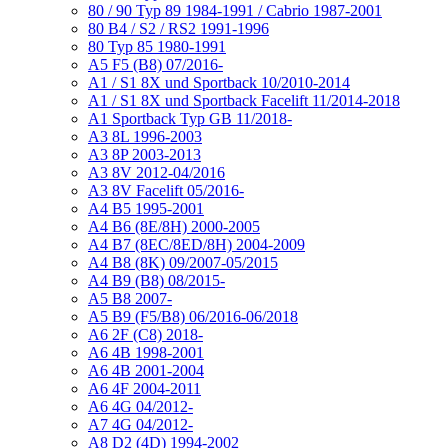
80 / 90 Typ 89 1984-1991 / Cabrio 1987-2001
80 B4 / S2 / RS2 1991-1996
80 Typ 85 1980-1991
A5 F5 (B8) 07/2016-
A1 / S1 8X und Sportback 10/2010-2014
A1 / S1 8X und Sportback Facelift 11/2014-2018
A1 Sportback Typ GB 11/2018-
A3 8L 1996-2003
A3 8P 2003-2013
A3 8V 2012-04/2016
A3 8V Facelift 05/2016-
A4 B5 1995-2001
A4 B6 (8E/8H) 2000-2005
A4 B7 (8EC/8ED/8H) 2004-2009
A4 B8 (8K) 09/2007-05/2015
A4 B9 (B8) 08/2015-
A5 B8 2007-
A5 B9 (F5/B8) 06/2016-06/2018
A6 2F (C8) 2018-
A6 4B 1998-2001
A6 4B 2001-2004
A6 4F 2004-2011
A6 4G 04/2012-
A7 4G 04/2012-
A8 D2 (4D) 1994-2002