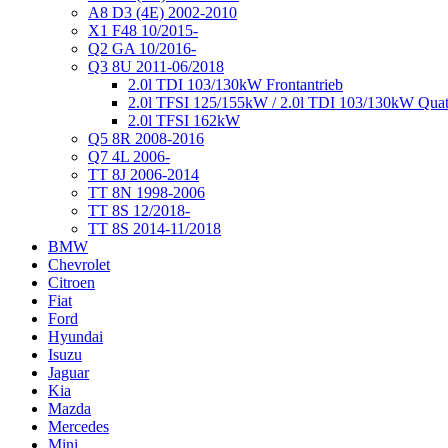
A8 D3 (4E) 2002-2010
X1 F48 10/2015-
Q2 GA 10/2016-
Q3 8U 2011-06/2018
2.0l TDI 103/130kW Frontantrieb
2.0l TFSI 125/155kW / 2.0l TDI 103/130kW Quat
2.0l TFSI 162kW
Q5 8R 2008-2016
Q7 4L 2006-
TT 8J 2006-2014
TT 8N 1998-2006
TT 8S 12/2018-
TT 8S 2014-11/2018
BMW
Chevrolet
Citroen
Fiat
Ford
Hyundai
Isuzu
Jaguar
Kia
Mazda
Mercedes
Mini