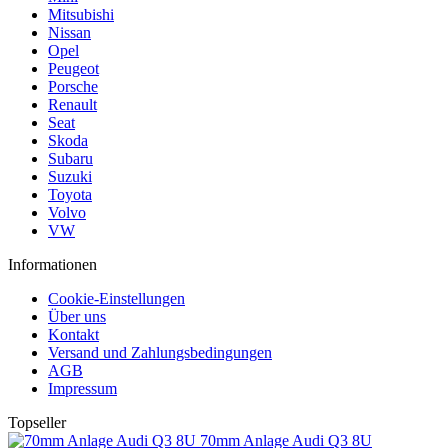
Mitsubishi
Nissan
Opel
Peugeot
Porsche
Renault
Seat
Skoda
Subaru
Suzuki
Toyota
Volvo
VW
Informationen
Cookie-Einstellungen
Über uns
Kontakt
Versand und Zahlungsbedingungen
AGB
Impressum
Topseller
70mm Anlage Audi Q3 8U