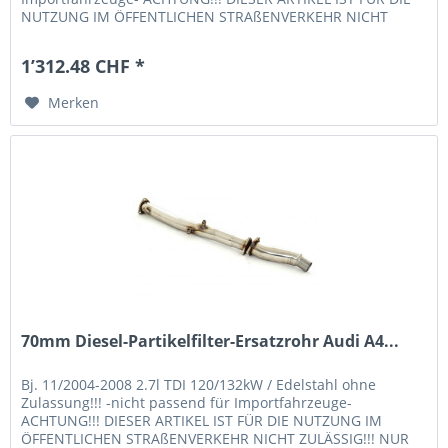
NUTZUNG IM ÖFFENTLICHEN STRAßENVERKEHR NICHT
ZULÄSSIG!!! NUR FÜR EXPORT!!!
1’312.48 CHF *
Merken
70mm Diesel-Partikelfilter-Ersatzrohr Audi A4...
Bj. 11/2004-2008 2.7l TDI 120/132kW / Edelstahl ohne
Zulassung!!! -nicht passend für Importfahrzeuge-
ACHTUNG!!! DIESER ARTIKEL IST FÜR DIE NUTZUNG IM
ÖFFENTLICHEN STRAßENVERKEHR NICHT ZULÄSSIG!!! NUR