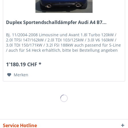
Duplex Sportendschalldämpfer Audi A4 B7...
Bj. 11/2004-2008 Limousine und Avant 1.8l Turbo 120kW /
2.0l TFSI 147/162kW / 2.0l TDI 103/125kW / 3.0l V6 160kW /
3.0l TDI 150/171kW / 3.2l FSI 188kW auch passend für S-Line
/ auch für S4 Heck erhältlich, bitte bei Bestellung angeben
/...
1’180.19 CHF *
Merken
Service Hotline