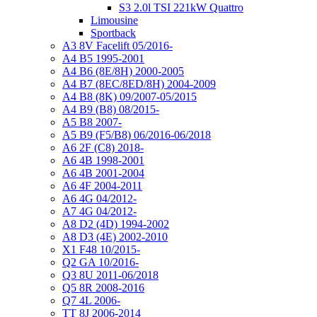
S3 2.0l TSI 221kW Quattro
Limousine
Sportback
A3 8V Facelift 05/2016-
A4 B5 1995-2001
A4 B6 (8E/8H) 2000-2005
A4 B7 (8EC/8ED/8H) 2004-2009
A4 B8 (8K) 09/2007-05/2015
A4 B9 (B8) 08/2015-
A5 B8 2007-
A5 B9 (F5/B8) 06/2016-06/2018
A6 2F (C8) 2018-
A6 4B 1998-2001
A6 4B 2001-2004
A6 4F 2004-2011
A6 4G 04/2012-
A7 4G 04/2012-
A8 D2 (4D) 1994-2002
A8 D3 (4E) 2002-2010
X1 F48 10/2015-
Q2 GA 10/2016-
Q3 8U 2011-06/2018
Q5 8R 2008-2016
Q7 4L 2006-
TT 8J 2006-2014