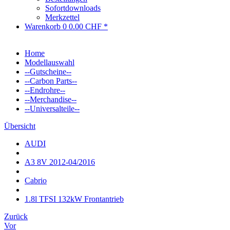
Sofortdownloads
Merkzettel
Warenkorb
0
0.00 CHF *
Home
Modellauswahl
--Gutscheine--
--Carbon Parts--
--Endrohre--
--Merchandise--
--Universalteile--
Übersicht
AUDI
A3 8V 2012-04/2016
Cabrio
1.8l TFSI 132kW Frontantrieb
Zurück
Vor