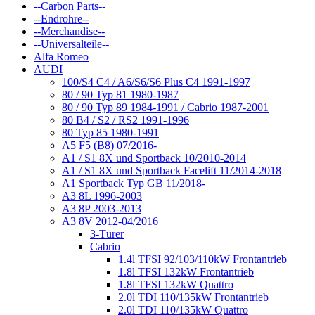
--Carbon Parts--
--Endrohre--
--Merchandise--
--Universalteile--
Alfa Romeo
AUDI
100/S4 C4 / A6/S6/S6 Plus C4 1991-1997
80 / 90 Typ 81 1980-1987
80 / 90 Typ 89 1984-1991 / Cabrio 1987-2001
80 B4 / S2 / RS2 1991-1996
80 Typ 85 1980-1991
A5 F5 (B8) 07/2016-
A1 / S1 8X und Sportback 10/2010-2014
A1 / S1 8X und Sportback Facelift 11/2014-2018
A1 Sportback Typ GB 11/2018-
A3 8L 1996-2003
A3 8P 2003-2013
A3 8V 2012-04/2016
3-Türer
Cabrio
1.4l TFSI 92/103/110kW Frontantrieb
1.8l TFSI 132kW Frontantrieb
1.8l TFSI 132kW Quattro
2.0l TDI 110/135kW Frontantrieb
2.0l TDI 110/135kW Quattro