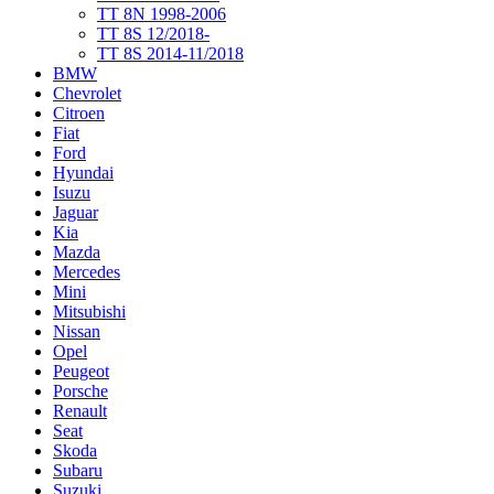
TT 8N 1998-2006
TT 8S 12/2018-
TT 8S 2014-11/2018
BMW
Chevrolet
Citroen
Fiat
Ford
Hyundai
Isuzu
Jaguar
Kia
Mazda
Mercedes
Mini
Mitsubishi
Nissan
Opel
Peugeot
Porsche
Renault
Seat
Skoda
Subaru
Suzuki