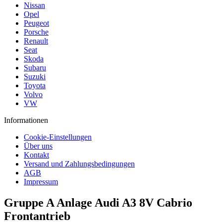
Nissan
Opel
Peugeot
Porsche
Renault
Seat
Skoda
Subaru
Suzuki
Toyota
Volvo
VW
Informationen
Cookie-Einstellungen
Über uns
Kontakt
Versand und Zahlungsbedingungen
AGB
Impressum
Gruppe A Anlage Audi A3 8V Cabrio
Frontantrieb