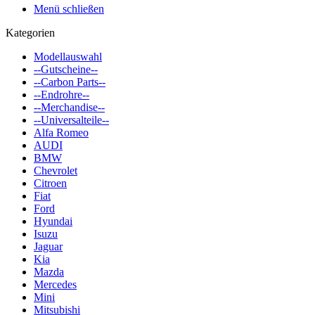
Menü schließen
Kategorien
Modellauswahl
--Gutscheine--
--Carbon Parts--
--Endrohre--
--Merchandise--
--Universalteile--
Alfa Romeo
AUDI
BMW
Chevrolet
Citroen
Fiat
Ford
Hyundai
Isuzu
Jaguar
Kia
Mazda
Mercedes
Mini
Mitsubishi