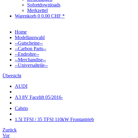
Sofortdownloads
Merkzettel
Warenkorb
0
0.00 CHF *
Home
Modellauswahl
--Gutscheine--
--Carbon Parts--
--Endrohre--
--Merchandise--
--Universalteile--
Übersicht
AUDI
A3 8V Facelift 05/2016-
Cabrio
1.5l TFSI / 35 TFSI 110kW Frontantrieb
Zurück
Vor