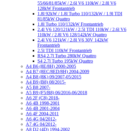
55/66/81/85kW / 2.6l V6 110kW / 2.8l V6
128kW Frontantrieb
1.8l 92kW / 1.8l Turbo 110/132kW / 1.9l TDI
81/85kW Quattro
1.8l Turbo 110/132kW Frontantrieb
2.4l V6 120/121kW / 2.5l TDI 110kW / 2.6l V6
110kW / 2.8l V6 128/142kW Quattro
2.4l V6 121kW / 2.8l V6 30V 142kW
Frontantrieb
2.5l TDI 110kW Frontantrieb
RS4 2.7l Turbo 280kW Quattro
S4 2.7l Turbo 195kW Quattro
A4 B6 (8E/8H) 2000-2005
A4 B7 (8EC/8ED/8H) 2004-2009
A4 B8 (8K) 09/2007-05/2015
A4 B9 (B8) 08/2015-
A5 B8 2007-
A5 B9 (F5/B8) 06/2016-06/2018
A6 2F (C8) 2018-
A6 4B 1998-2001
A6 4B 2001-2004
A6 4F 2004-2011
A6 4G 04/2012-
A7 4G 04/2012-
A8 D2 (4D) 1994-2002