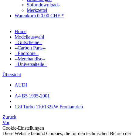
Sofortdownloads
Merkzettel
Warenkorb
0
0.00 CHF *
Home
Modellauswahl
--Gutscheine--
--Carbon Parts--
--Endrohre--
--Merchandise--
--Universalteile--
Übersicht
AUDI
A4 B5 1995-2001
1.8l Turbo 110/132kW Frontantrieb
Zurück
Vor
Cookie-Einstellungen
Diese Website benutzt Cookies, die für den technischen Betrieb der