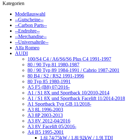
Kategorien
Modellauswahl
--Gutscheine--
--Carbon Parts--
--Endrohre--
--Merchandise--
--Universalteile--
Alfa Romeo
AUDI
100/S4 C4 / A6/S6/S6 Plus C4 1991-1997
80 / 90 Typ 81 1980-1987
80 / 90 Typ 89 1984-1991 / Cabrio 1987-2001
80 B4 / S2 / RS2 1991-1996
80 Typ 85 1980-1991
A5 F5 (B8) 07/2016-
A1 / S1 8X und Sportback 10/2010-2014
A1 / S1 8X und Sportback Facelift 11/2014-2018
A1 Sportback Typ GB 11/2018-
A3 8L 1996-2003
A3 8P 2003-2013
A3 8V 2012-04/2016
A3 8V Facelift 05/2016-
A4 B5 1995-2001
1.6l 74/75kW / 1.8l 92kW / 1.9l TDI