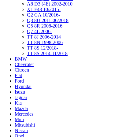
A8 D3 (4E) 2002-2010
X1 F48 10/2015-
Q2 GA 10/2016-
Q3 8U 2011-06/2018
Q5 8R 2008-2016
Q7 4L 2006-
TT 8J 2006-2014
TT 8N 1998-2006
TT 8S 12/2018-
TT 8S 2014-11/2018
BMW
Chevrolet
Citroen
Fiat
Ford
Hyundai
Isuzu
Jaguar
Kia
Mazda
Mercedes
Mini
Mitsubishi
Nissan
Opel