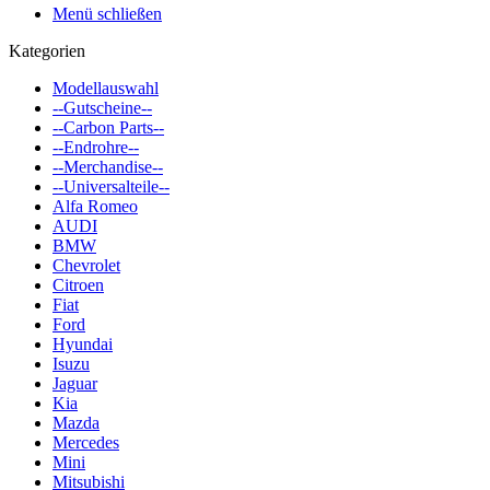
Menü schließen
Kategorien
Modellauswahl
--Gutscheine--
--Carbon Parts--
--Endrohre--
--Merchandise--
--Universalteile--
Alfa Romeo
AUDI
BMW
Chevrolet
Citroen
Fiat
Ford
Hyundai
Isuzu
Jaguar
Kia
Mazda
Mercedes
Mini
Mitsubishi