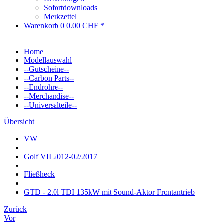
Sofortdownloads
Merkzettel
Warenkorb
0
0.00 CHF *
Home
Modellauswahl
--Gutscheine--
--Carbon Parts--
--Endrohre--
--Merchandise--
--Universalteile--
Übersicht
VW
Golf VII 2012-02/2017
Fließheck
GTD - 2.0l TDI 135kW mit Sound-Aktor Frontantrieb
Zurück
Vor