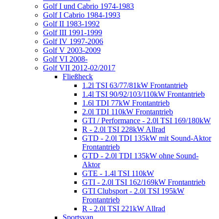
Golf I und Cabrio 1974-1983
Golf I Cabrio 1984-1993
Golf II 1983-1992
Golf III 1991-1999
Golf IV 1997-2006
Golf V 2003-2009
Golf VI 2008-
Golf VII 2012-02/2017
Fließheck
1.2l TSI 63/77/81kW Frontantrieb
1.4l TSI 90/92/103/110kW Frontantrieb
1.6l TDI 77kW Frontantrieb
2.0l TDI 110kW Frontantrieb
GTI / Performance - 2.0l TSI 169/180kW
R - 2.0l TSI 228kW Allrad
GTD - 2.0l TDI 135kW mit Sound-Aktor
Frontantrieb
GTD - 2.0l TDI 135kW ohne Sound-
Aktor
GTE - 1.4l TSI 110kW
GTI - 2.0l TSI 162/169kW Frontantrieb
GTI Clubsport - 2.0l TSI 195kW
Frontantrieb
R - 2.0l TSI 221kW Allrad
Sportsvan