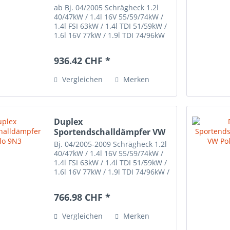
ab Bj. 04/2005 Schrägheck 1.2l
40/47kW / 1.4l 16V 55/59/74kW /
1.4l FSI 63kW / 1.4l TDI 51/59kW /
1.6l 16V 77kW / 1.9l TDI 74/96kW
auf Wunsch können die Systeme
auch passend für die GTI
936.42 CHF *
Heckschürze geliefert werden
(bitte bei Bestellung...
Vergleichen
Merken
Duplex
Sportendschalldämpfer VW
Polo 9N3
Bj. 04/2005-2009 Schrägheck 1.2l
40/47kW / 1.4l 16V 55/59/74kW /
1.4l FSI 63kW / 1.4l TDI 51/59kW /
1.6l 16V 77kW / 1.9l TDI 74/96kW /
Edelstahl mit EG
Betriebserlaubnis -nicht passend
766.98 CHF *
und zugelassen für
Importfahrzeuge-
Vergleichen
Merken
Endrohrübersicht: