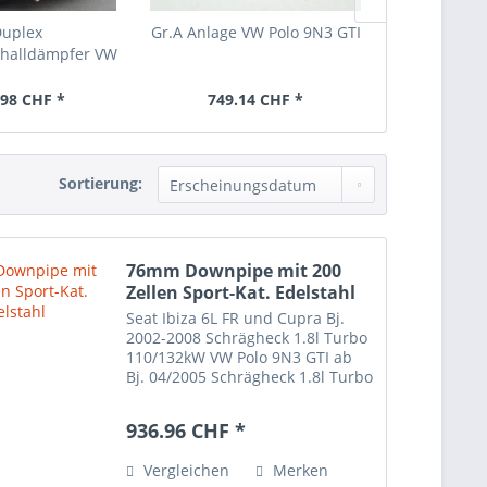
Duplex
Gr.A Anlage VW Polo 9N3 GTI
Gr.A Anlage 
challdämpfer VW
Cup 
o 9N3 GTI
.98 CHF *
749.14 CHF *
749.1
Sortierung:
76mm Downpipe mit 200
Zellen Sport-Kat. Edelstahl
Seat Ibiza 6L FR und Cupra Bj.
2002-2008 Schrägheck 1.8l Turbo
110/132kW VW Polo 9N3 GTI ab
Bj. 04/2005 Schrägheck 1.8l Turbo
110kW VW Polo 9N3 GTI Cup
Edition Bj. 2006-2009 Schrägheck
936.96 CHF *
1.8l Turbo 132kW / ersetzt den
Original-Kat. / mit...
Vergleichen
Merken