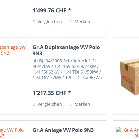
1’499.76 CHF *
Vergleichen
Merken
Gr.A Duplexanlage VW Polo
9N3
ab Bj. 04/2005 Schrägheck 1.2l
40/47kW / 1.4l 16V 55/59/74kW /
1.4l FSI 63kW / 1.4l TDI 51/59kW /
1.6l 16V 77kW / 1.9l TDI 74/96kW /
Edelstahl mit EG
Betriebserlaubnis -nicht passend
1’217.35 CHF *
und zugelassen für
Importfahrzeuge-
Vergleichen
Merken
Endrohrübersicht:
Gr.A Anlage VW Polo 9N3