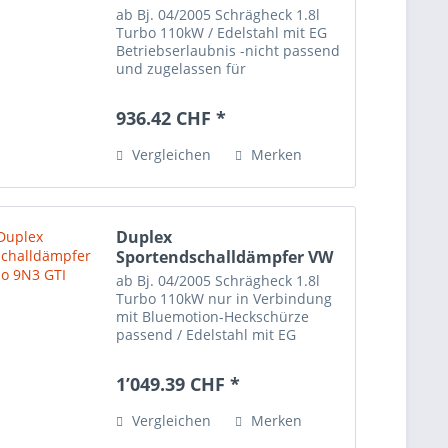
ab Bj. 04/2005 Schrägheck 1.8l
Turbo 110kW / Edelstahl mit EG
Betriebserlaubnis -nicht passend
und zugelassen für
Importfahrzeuge-
Endrohrübersicht:
936.42 CHF *
Vergleichen
Merken
Duplex
Sportendschalldämpfer VW
Polo 9N3 GTI
ab Bj. 04/2005 Schrägheck 1.8l
Turbo 110kW nur in Verbindung
mit Bluemotion-Heckschürze
passend / Edelstahl mit EG
Betriebserlaubnis -nicht passend
und zugelassen für
1’049.39 CHF *
Importfahrzeuge-
Endrohrübersicht:
Vergleichen
Merken