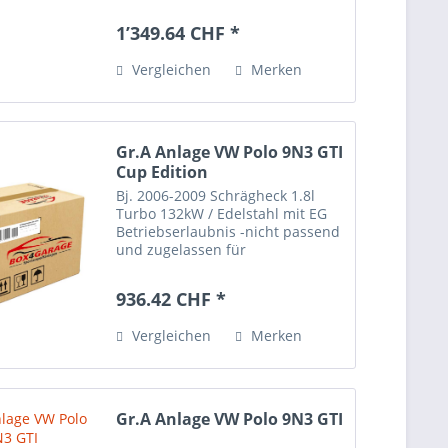
Betriebserlaubnis -nicht passend
und zugelassen für
1’349.64 CHF *
Importfahrzeuge-
Endrohrübersicht:
Vergleichen
Merken
Gr.A Anlage VW Polo 9N3 GTI
Cup Edition
Bj. 2006-2009 Schrägheck 1.8l
Turbo 132kW / Edelstahl mit EG
Betriebserlaubnis -nicht passend
und zugelassen für
Importfahrzeuge-
Endrohrübersicht:
936.42 CHF *
Vergleichen
Merken
Gr.A Anlage VW Polo 9N3 GTI