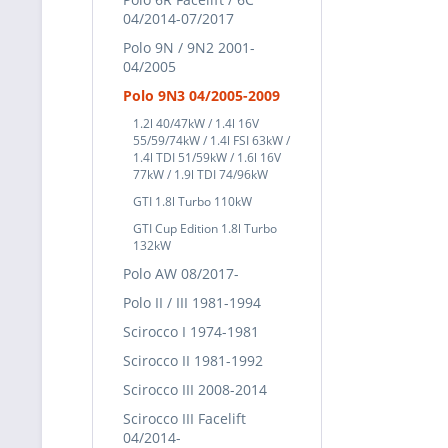
04/2014-07/2017
Polo 9N / 9N2 2001-
04/2005
Polo 9N3 04/2005-2009
1.2l 40/47kW / 1.4l 16V
55/59/74kW / 1.4l FSI 63kW /
1.4l TDI 51/59kW / 1.6l 16V
77kW / 1.9l TDI 74/96kW
GTI 1.8l Turbo 110kW
GTI Cup Edition 1.8l Turbo
132kW
Polo AW 08/2017-
Polo II / III 1981-1994
Scirocco I 1974-1981
Scirocco II 1981-1992
Scirocco III 2008-2014
Scirocco III Facelift
04/2014-