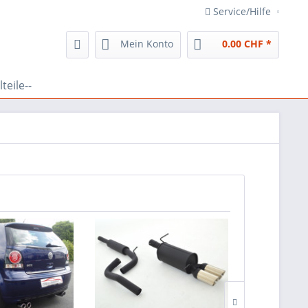
Service/Hilfe
Mein Konto
0.00 CHF *
teile--