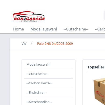
Home
Modellauswahl
--Gutscheine--
--Car
VW
Polo 9N3 04/2005-2009
Modellauswahl
Topseller
--Gutscheine--
--Carbon Parts--
--Endrohre--
--Merchandise--