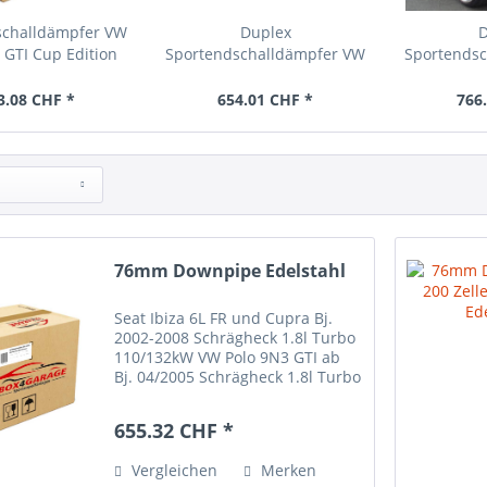
schalldämpfer VW
Duplex
 GTI Cup Edition
Sportendschalldämpfer VW
Sportends
Polo 9N3
Pol
3.08 CHF *
654.01 CHF *
766
76mm Downpipe Edelstahl
Seat Ibiza 6L FR und Cupra Bj.
2002-2008 Schrägheck 1.8l Turbo
110/132kW VW Polo 9N3 GTI ab
Bj. 04/2005 Schrägheck 1.8l Turbo
110kW VW Polo 9N3 GTI Cup
Edition Bj. 2006-2009 Schrägheck
655.32 CHF *
1.8l Turbo 132kW / ersetzt den
Original-Kat. ohne...
Vergleichen
Merken