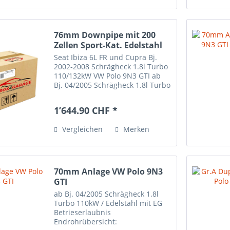
76mm Downpipe mit 200
Zellen Sport-Kat. Edelstahl
Seat Ibiza 6L FR und Cupra Bj.
2002-2008 Schrägheck 1.8l Turbo
110/132kW VW Polo 9N3 GTI ab
Bj. 04/2005 Schrägheck 1.8l Turbo
110kW VW Polo 9N3 GTI Cup
Edition Bj. 2006-2009 Schrägheck
1’644.90 CHF *
1.8l Turbo 132kW / ersetzt den
Original-Kat. / mit...
Vergleichen
Merken
70mm Anlage VW Polo 9N3
GTI
ab Bj. 04/2005 Schrägheck 1.8l
Turbo 110kW / Edelstahl mit EG
Betrieserlaubnis
Endrohrübersicht: