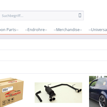
bon Parts--
--Endrohre--
--Merchandise--
--Universal