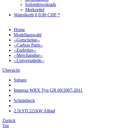
Sofortdownloads
Merkzettel
Warenkorb
0
0.00 CHF *
Home
Modellauswahl
--Gutscheine--
--Carbon Parts--
--Endrohre--
--Merchandise--
--Universalteile--
Übersicht
Subaru
Impreza WRX Typ GR 09/2007-2011
Schrägheck
2.5l STi 221kW Allrad
Zurück
Vor