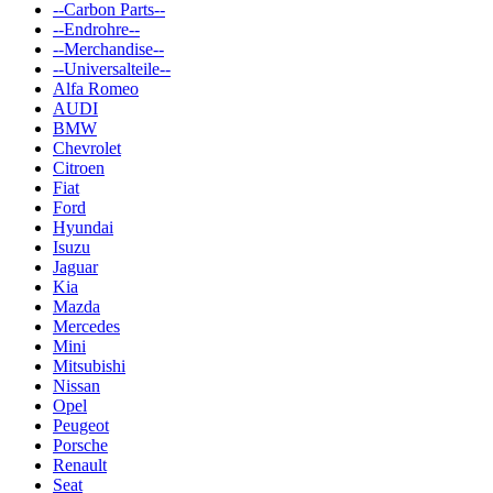
--Carbon Parts--
--Endrohre--
--Merchandise--
--Universalteile--
Alfa Romeo
AUDI
BMW
Chevrolet
Citroen
Fiat
Ford
Hyundai
Isuzu
Jaguar
Kia
Mazda
Mercedes
Mini
Mitsubishi
Nissan
Opel
Peugeot
Porsche
Renault
Seat