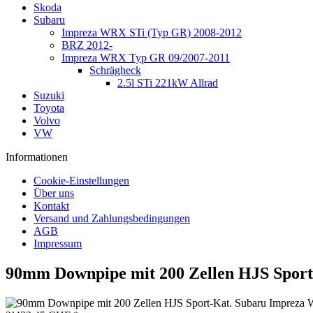
Skoda
Subaru
Impreza WRX STi (Typ GR) 2008-2012
BRZ 2012-
Impreza WRX Typ GR 09/2007-2011
Schrägheck
2.5l STi 221kW Allrad
Suzuki
Toyota
Volvo
VW
Informationen
Cookie-Einstellungen
Über uns
Kontakt
Versand und Zahlungsbedingungen
AGB
Impressum
90mm Downpipe mit 200 Zellen HJS Spor