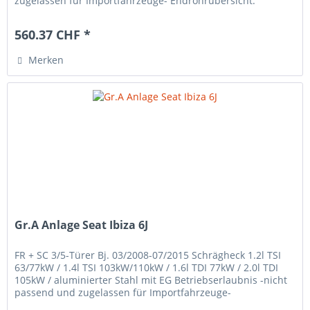
zugelassen für Importfahrzeuge- Endrohrübersicht:
560.37 CHF *
Merken
Gr.A Anlage Seat Ibiza 6J
FR + SC 3/5-Türer Bj. 03/2008-07/2015 Schrägheck 1.2l TSI
63/77kW / 1.4l TSI 103kW/110kW / 1.6l TDI 77kW / 2.0l TDI
105kW / aluminierter Stahl mit EG Betriebserlaubnis -nicht
passend und zugelassen für Importfahrzeuge-
Endrohrübersicht: