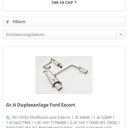
749.14 CHF *
Filtern
Gr.A Duplexanlage Ford Escort
Bj. 90-10/92 Fließheck und Cabrio 1.3l 44kW / 1.4l 52kW /
1.6l 66/77kW / 1.8l 16V 77/96kW / 2.0l 16V 110kW (RS 2000) /
Edelstahl mit EG Betriebserlaubnis -nicht passend und