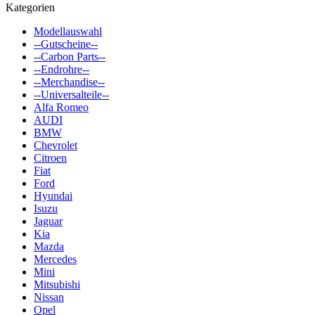
Kategorien
Modellauswahl
--Gutscheine--
--Carbon Parts--
--Endrohre--
--Merchandise--
--Universalteile--
Alfa Romeo
AUDI
BMW
Chevrolet
Citroen
Fiat
Ford
Hyundai
Isuzu
Jaguar
Kia
Mazda
Mercedes
Mini
Mitsubishi
Nissan
Opel