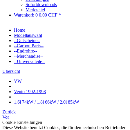
Sofortdownloads
Merkzettel
Warenkorb
0
0.00 CHF *
Home
Modellauswahl
--Gutscheine--
--Carbon Parts--
--Endrohre--
--Merchandise--
--Universalteile--
Übersicht
VW
Vento 1992-1998
1.6l 74kW / 1.8l 66kW / 2.0l 85kW
Zurück
Vor
Cookie-Einstellungen
Diese Website benutzt Cookies, die für den technischen Betrieb der