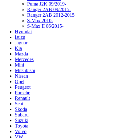
Puma J2K 09/2019-
Ranger 2AB 09/2015-
Ranger 2AB 2012-2015
S-Max 2010-
S-Max II 06/2015-
Hyundai
Isuzu
Jaguar
Kia
Mazda
Mercedes
Mini
Mitsubishi
Nissan
Opel
Peugeot
Porsche
Renault
Seat
Skoda
Subaru
Suzuki
Toyota
Volvo
VW