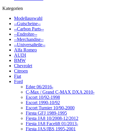
Kategorien
Modellauswahl
--Gutscheine--
--Carbon Parts--
--Endrohre--
--Merchandise--
--Universalteile--
Alfa Romeo
AUDI
BMW
Chevrolet
Citroen
Fiat
Ford
Edge 06/2016-
C-Max / Grand C-MAX DXA 2010-
Escort 10/92-1998
Escort 1990-10/92
Escort Turnier 10/90-2000
Fiesta GFJ 1989-1995
Fiesta JA8 10/2008-12/2012
Fiesta JA8 Facelift 01/2013-
Fiesta JAS/JBS 1995-2001