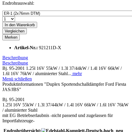
Endrohrauswahl:
In den
Warenkorb
Vergleichen
Merken
Artikel-Nr.:
921211D-X
Beschreibung
Beschreibung
Bj. 95-2001 1.25l 16V 55kW / 1.3l 37/44kW / 1.4l 16V 66kW /
1.6l 16V 76kW / aluminierter Stahl...
mehr
Menü schließen
Produktinformationen "Duplex Sportendschalldämpfer Ford Fiesta
JAS/JBS"
Bj. 95-2001
1.25l 16V 55kW / 1.3l 37/44kW / 1.4l 16V 66kW / 1.6l 16V 76kW
/ aluminierter Stahl
mit EG Betriebserlaubnis -nicht passend und zugelassen für
Importfahrzeuge-
Endrohrübersicht: