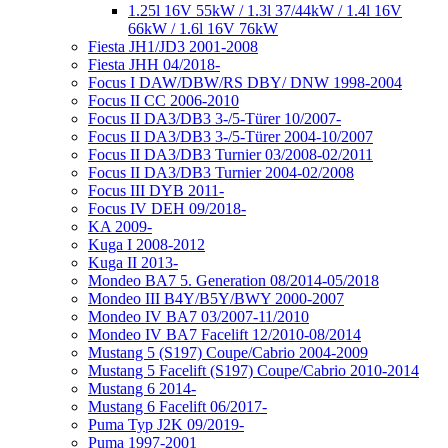
1.25l 16V 55kW / 1.3l 37/44kW / 1.4l 16V
66kW / 1.6l 16V 76kW
Fiesta JH1/JD3 2001-2008
Fiesta JHH 04/2018-
Focus I DAW/DBW/RS DBY/ DNW 1998-2004
Focus II CC 2006-2010
Focus II DA3/DB3 3-/5-Türer 10/2007-
Focus II DA3/DB3 3-/5-Türer 2004-10/2007
Focus II DA3/DB3 Turnier 03/2008-02/2011
Focus II DA3/DB3 Turnier 2004-02/2008
Focus III DYB 2011-
Focus IV DEH 09/2018-
KA 2009-
Kuga I 2008-2012
Kuga II 2013-
Mondeo BA7 5. Generation 08/2014-05/2018
Mondeo III B4Y/B5Y/BWY 2000-2007
Mondeo IV BA7 03/2007-11/2010
Mondeo IV BA7 Facelift 12/2010-08/2014
Mustang 5 (S197) Coupe/Cabrio 2004-2009
Mustang 5 Facelift (S197) Coupe/Cabrio 2010-2014
Mustang 6 2014-
Mustang 6 Facelift 06/2017-
Puma Typ J2K 09/2019-
Puma 1997-2001