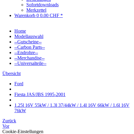
Sofortdownloads
Merkzettel
Warenkorb
0
0.00 CHF *
Home
Modellauswahl
--Gutscheine--
--Carbon Parts--
--Endrohre--
--Merchandise--
--Universalteile--
Übersicht
Ford
Fiesta JAS/JBS 1995-2001
1.25l 16V 55kW / 1.3l 37/44kW / 1.4l 16V 66kW / 1.6l 16V
76kW
Zurück
Vor
Cookie-Einstellungen