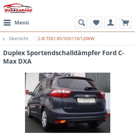
Menü
Übersicht
2.0l TDCI 85/103/110/120KW
Duplex Sportendschalldämpfer Ford C-
Max DXA