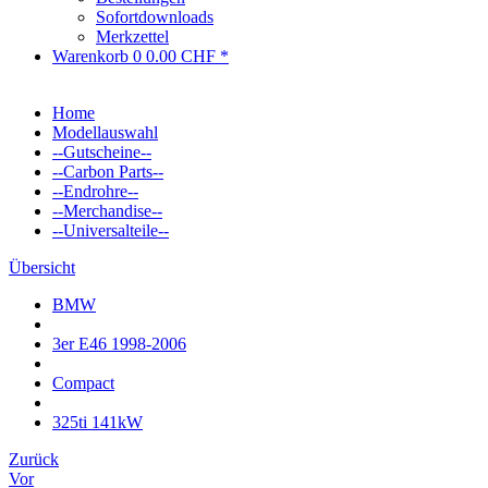
Sofortdownloads
Merkzettel
Warenkorb
0
0.00 CHF *
Home
Modellauswahl
--Gutscheine--
--Carbon Parts--
--Endrohre--
--Merchandise--
--Universalteile--
Übersicht
BMW
3er E46 1998-2006
Compact
325ti 141kW
Zurück
Vor