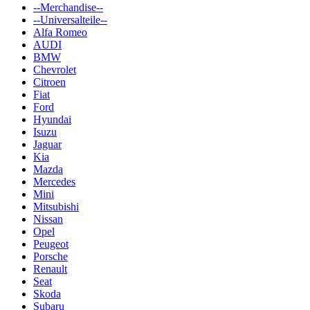
--Merchandise--
--Universalteile--
Alfa Romeo
AUDI
BMW
Chevrolet
Citroen
Fiat
Ford
Hyundai
Isuzu
Jaguar
Kia
Mazda
Mercedes
Mini
Mitsubishi
Nissan
Opel
Peugeot
Porsche
Renault
Seat
Skoda
Subaru