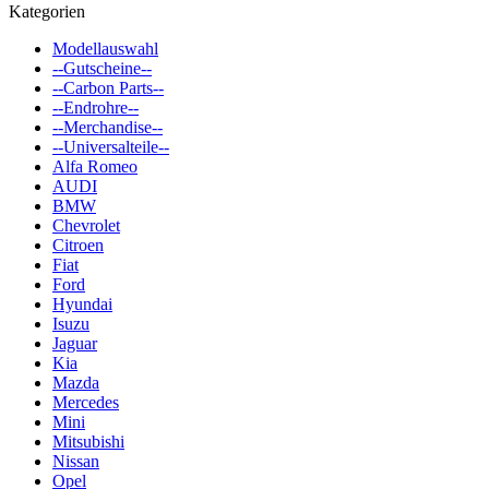
Kategorien
Modellauswahl
--Gutscheine--
--Carbon Parts--
--Endrohre--
--Merchandise--
--Universalteile--
Alfa Romeo
AUDI
BMW
Chevrolet
Citroen
Fiat
Ford
Hyundai
Isuzu
Jaguar
Kia
Mazda
Mercedes
Mini
Mitsubishi
Nissan
Opel