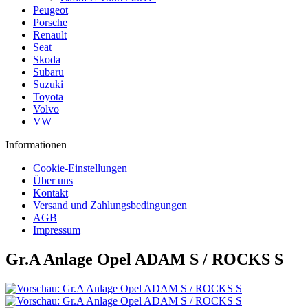
Peugeot
Porsche
Renault
Seat
Skoda
Subaru
Suzuki
Toyota
Volvo
VW
Informationen
Cookie-Einstellungen
Über uns
Kontakt
Versand und Zahlungsbedingungen
AGB
Impressum
Gr.A Anlage Opel ADAM S / ROCKS S