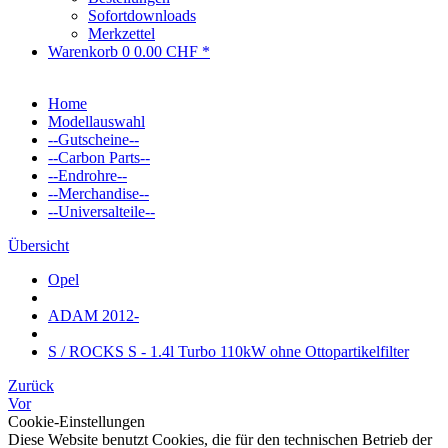
Sofortdownloads
Merkzettel
Warenkorb
0
0.00 CHF *
Home
Modellauswahl
--Gutscheine--
--Carbon Parts--
--Endrohre--
--Merchandise--
--Universalteile--
Übersicht
Opel
ADAM 2012-
S / ROCKS S - 1.4l Turbo 110kW ohne Ottopartikelfilter
Zurück
Vor
Cookie-Einstellungen
Diese Website benutzt Cookies, die für den technischen Betrieb der