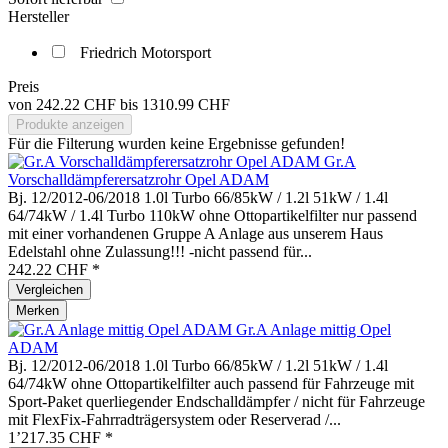
Hersteller
Friedrich Motorsport
Preis
von
242.22 CHF
bis
1310.99 CHF
Produkte anzeigen
Für die Filterung wurden keine Ergebnisse gefunden!
Gr.A
Vorschalldämpferersatzrohr Opel ADAM
Bj. 12/2012-06/2018 1.0l Turbo 66/85kW / 1.2l 51kW / 1.4l
64/74kW / 1.4l Turbo 110kW ohne Ottopartikelfilter nur passend
mit einer vorhandenen Gruppe A Anlage aus unserem Haus
Edelstahl ohne Zulassung!!! -nicht passend für...
242.22 CHF *
Vergleichen
Merken
Gr.A Anlage mittig Opel
ADAM
Bj. 12/2012-06/2018 1.0l Turbo 66/85kW / 1.2l 51kW / 1.4l
64/74kW ohne Ottopartikelfilter auch passend für Fahrzeuge mit
Sport-Paket querliegender Endschalldämpfer / nicht für Fahrzeuge
mit FlexFix-Fahrradträgersystem oder Reserverad /...
1’217.35 CHF *