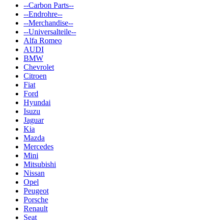
--Carbon Parts--
--Endrohre--
--Merchandise--
--Universalteile--
Alfa Romeo
AUDI
BMW
Chevrolet
Citroen
Fiat
Ford
Hyundai
Isuzu
Jaguar
Kia
Mazda
Mercedes
Mini
Mitsubishi
Nissan
Opel
Peugeot
Porsche
Renault
Seat