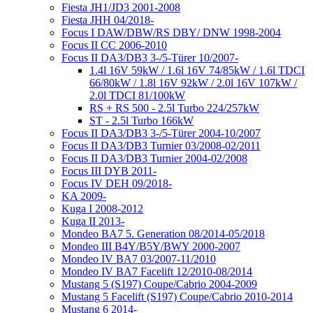
Fiesta JH1/JD3 2001-2008
Fiesta JHH 04/2018-
Focus I DAW/DBW/RS DBY/ DNW 1998-2004
Focus II CC 2006-2010
Focus II DA3/DB3 3-/5-Türer 10/2007-
1.4l 16V 59kW / 1.6l 16V 74/85kW / 1.6l TDCI
66/80kW / 1.8l 16V 92kW / 2.0l 16V 107kW /
2.0l TDCI 81/100kW
RS + RS 500 - 2.5l Turbo 224/257kW
ST - 2.5l Turbo 166kW
Focus II DA3/DB3 3-/5-Türer 2004-10/2007
Focus II DA3/DB3 Turnier 03/2008-02/2011
Focus II DA3/DB3 Turnier 2004-02/2008
Focus III DYB 2011-
Focus IV DEH 09/2018-
KA 2009-
Kuga I 2008-2012
Kuga II 2013-
Mondeo BA7 5. Generation 08/2014-05/2018
Mondeo III B4Y/B5Y/BWY 2000-2007
Mondeo IV BA7 03/2007-11/2010
Mondeo IV BA7 Facelift 12/2010-08/2014
Mustang 5 (S197) Coupe/Cabrio 2004-2009
Mustang 5 Facelift (S197) Coupe/Cabrio 2010-2014
Mustang 6 2014-