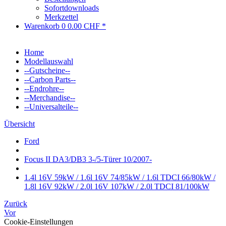
Sofortdownloads
Merkzettel
Warenkorb
0
0.00 CHF *
Home
Modellauswahl
--Gutscheine--
--Carbon Parts--
--Endrohre--
--Merchandise--
--Universalteile--
Übersicht
Ford
Focus II DA3/DB3 3-/5-Türer 10/2007-
1.4l 16V 59kW / 1.6l 16V 74/85kW / 1.6l TDCI 66/80kW /
1.8l 16V 92kW / 2.0l 16V 107kW / 2.0l TDCI 81/100kW
Zurück
Vor
Cookie-Einstellungen