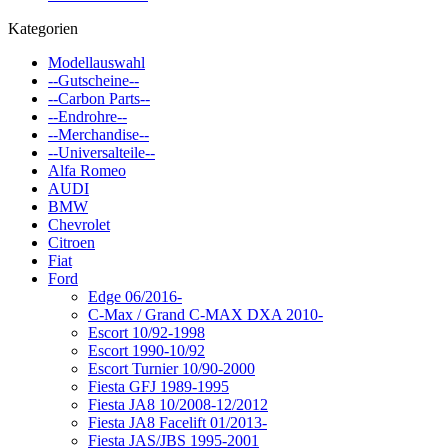
Kategorien
Modellauswahl
--Gutscheine--
--Carbon Parts--
--Endrohre--
--Merchandise--
--Universalteile--
Alfa Romeo
AUDI
BMW
Chevrolet
Citroen
Fiat
Ford
Edge 06/2016-
C-Max / Grand C-MAX DXA 2010-
Escort 10/92-1998
Escort 1990-10/92
Escort Turnier 10/90-2000
Fiesta GFJ 1989-1995
Fiesta JA8 10/2008-12/2012
Fiesta JA8 Facelift 01/2013-
Fiesta JAS/JBS 1995-2001