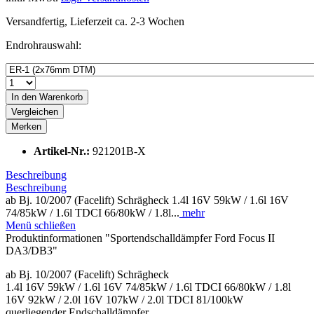
Versandfertig, Lieferzeit ca. 2-3 Wochen
Endrohrauswahl:
In den
Warenkorb
Vergleichen
Merken
Artikel-Nr.:
921201B-X
Beschreibung
Beschreibung
ab Bj. 10/2007 (Facelift) Schrägheck 1.4l 16V 59kW / 1.6l 16V
74/85kW / 1.6l TDCI 66/80kW / 1.8l...
mehr
Menü schließen
Produktinformationen "Sportendschalldämpfer Ford Focus II
DA3/DB3"
ab Bj. 10/2007 (Facelift) Schrägheck
1.4l 16V 59kW / 1.6l 16V 74/85kW / 1.6l TDCI 66/80kW / 1.8l
16V 92kW / 2.0l 16V 107kW / 2.0l TDCI 81/100kW
querliegender Endschalldämpfer