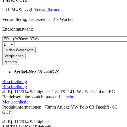
1’499.76 CHF *
inkl. MwSt.
zzgl. Versandkosten
Versandfertig, Lieferzeit ca. 2-3 Wochen
Endrohrauswahl:
In den
Warenkorb
Vergleichen
Merken
Artikel-Nr.:
881444G-X
Beschreibung
Beschreibung
ab Bj. 11/2014 Schrägheck 1.8l TSI 141kW / Edelstahl mit EG
Betriebserlaubnis -nicht passend...
mehr
Menü schließen
Produktinformationen "70mm Anlage VW Polo 6R Facelift / 6C
GTI"
ab Bj. 11/2014 Schrägheck
1.8l TSI 141kW / Edelstahl