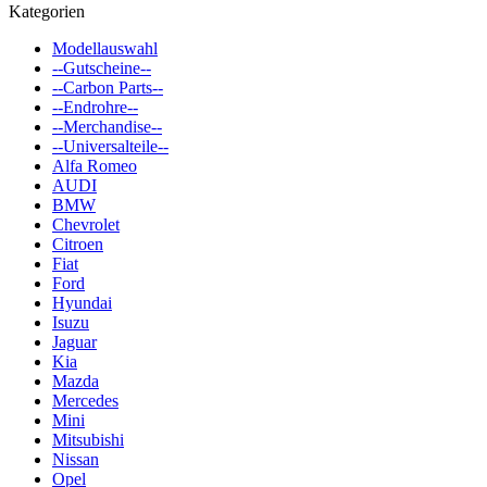
Kategorien
Modellauswahl
--Gutscheine--
--Carbon Parts--
--Endrohre--
--Merchandise--
--Universalteile--
Alfa Romeo
AUDI
BMW
Chevrolet
Citroen
Fiat
Ford
Hyundai
Isuzu
Jaguar
Kia
Mazda
Mercedes
Mini
Mitsubishi
Nissan
Opel