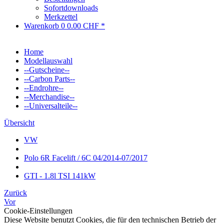
Sofortdownloads
Merkzettel
Warenkorb
0
0.00 CHF *
Home
Modellauswahl
--Gutscheine--
--Carbon Parts--
--Endrohre--
--Merchandise--
--Universalteile--
Übersicht
VW
Polo 6R Facelift / 6C 04/2014-07/2017
GTI - 1.8l TSI 141kW
Zurück
Vor
Cookie-Einstellungen
Diese Website benutzt Cookies, die für den technischen Betrieb der