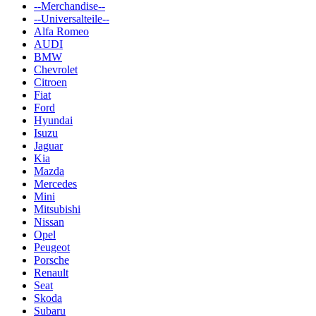
--Merchandise--
--Universalteile--
Alfa Romeo
AUDI
BMW
Chevrolet
Citroen
Fiat
Ford
Hyundai
Isuzu
Jaguar
Kia
Mazda
Mercedes
Mini
Mitsubishi
Nissan
Opel
Peugeot
Porsche
Renault
Seat
Skoda
Subaru