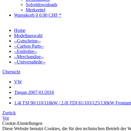
Sofortdownloads
Merkzettel
Warenkorb
0
0.00 CHF *
Home
Modellauswahl
--Gutscheine--
--Carbon Parts--
--Endrohre--
--Merchandise--
--Universalteile--
Übersicht
VW
Tiguan 2007-01/2016
1.4l TSI 90/110/118kW / 2.0l TDI 81/103/125/130kW Frontant
Zurück
Vor
Cookie-Einstellungen
Diese Website benutzt Cookies, die für den technischen Betrieb der W