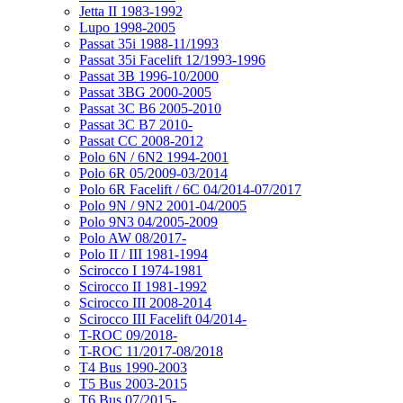
Jetta II 1983-1992
Lupo 1998-2005
Passat 35i 1988-11/1993
Passat 35i Facelift 12/1993-1996
Passat 3B 1996-10/2000
Passat 3BG 2000-2005
Passat 3C B6 2005-2010
Passat 3C B7 2010-
Passat CC 2008-2012
Polo 6N / 6N2 1994-2001
Polo 6R 05/2009-03/2014
Polo 6R Facelift / 6C 04/2014-07/2017
Polo 9N / 9N2 2001-04/2005
Polo 9N3 04/2005-2009
Polo AW 08/2017-
Polo II / III 1981-1994
Scirocco I 1974-1981
Scirocco II 1981-1992
Scirocco III 2008-2014
Scirocco III Facelift 04/2014-
T-ROC 09/2018-
T-ROC 11/2017-08/2018
T4 Bus 1990-2003
T5 Bus 2003-2015
T6 Bus 07/2015-