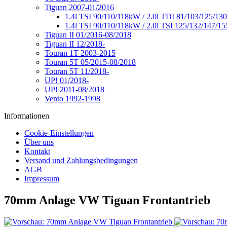
Tiguan 2007-01/2016
1.4l TSI 90/110/118kW / 2.0l TDI 81/103/125/13
1.4l TSI 90/110/118kW / 2.0l TSI 125/132/147/1
Tiguan II 01/2016-08/2018
Tiguan II 12/2018-
Touran 1T 2003-2015
Touran 5T 05/2015-08/2018
Touran 5T 11/2018-
UP! 01/2018-
UP! 2011-08/2018
Vento 1992-1998
Informationen
Cookie-Einstellungen
Über uns
Kontakt
Versand und Zahlungsbedingungen
AGB
Impressum
70mm Anlage VW Tiguan Frontantrieb