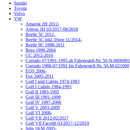
Suzuki
Toyota
Volvo
VW
Amarok 2H 2012-
Arteon 3H 03/2017-08/2018
Beetle 5C 2011-
Beetle 5C inkl. Dune 11/2014-
Beetle 9C 1998-2011
Bora 1998-2004
CC 2012-2016
Corrado 07/1991-1995 ab Fahrgestell-Nr. 50-N-0000001
Corrado 1988-07/1991 bis Fahrgestell-Nr. 50-M-021000
EOS 2006-
Fox 2005-2011
Golf I und Cabrio 1974-1983
Golf I Cabrio 1984-1993
Golf II 1983-1992
Golf III 1991-1999
Golf IV 1997-2006
Golf V 2003-2009
Golf VI 2008-
Golf VII 2012-02/2017
Golf VII Facelift 03/2017-12/2019
Jetta 1KM 2005-