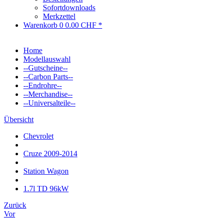
Sofortdownloads
Merkzettel
Warenkorb
0
0.00 CHF *
Home
Modellauswahl
--Gutscheine--
--Carbon Parts--
--Endrohre--
--Merchandise--
--Universalteile--
Übersicht
Chevrolet
Cruze 2009-2014
Station Wagon
1.7l TD 96kW
Zurück
Vor