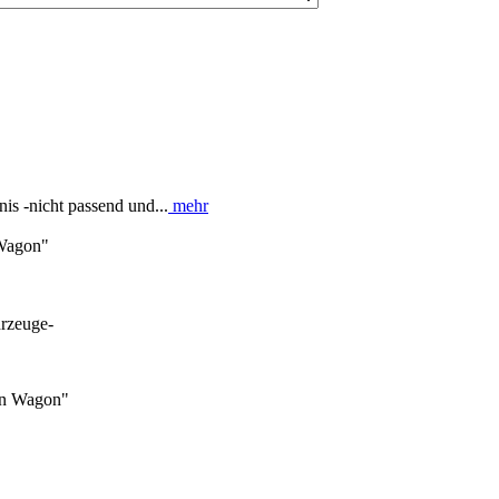
is -nicht passend und...
mehr
 Wagon"
hrzeuge-
ion Wagon"