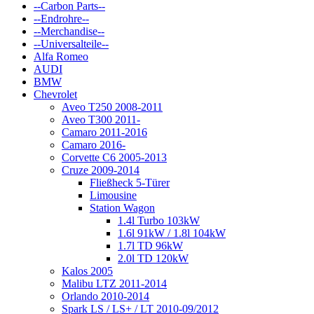
--Carbon Parts--
--Endrohre--
--Merchandise--
--Universalteile--
Alfa Romeo
AUDI
BMW
Chevrolet
Aveo T250 2008-2011
Aveo T300 2011-
Camaro 2011-2016
Camaro 2016-
Corvette C6 2005-2013
Cruze 2009-2014
Fließheck 5-Türer
Limousine
Station Wagon
1.4l Turbo 103kW
1.6l 91kW / 1.8l 104kW
1.7l TD 96kW
2.0l TD 120kW
Kalos 2005
Malibu LTZ 2011-2014
Orlando 2010-2014
Spark LS / LS+ / LT 2010-09/2012