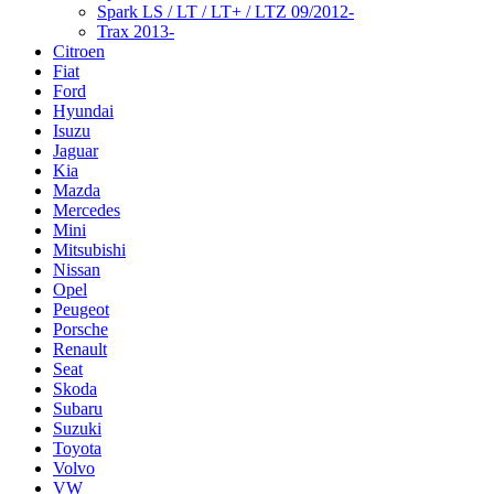
Spark LS / LT / LT+ / LTZ 09/2012-
Trax 2013-
Citroen
Fiat
Ford
Hyundai
Isuzu
Jaguar
Kia
Mazda
Mercedes
Mini
Mitsubishi
Nissan
Opel
Peugeot
Porsche
Renault
Seat
Skoda
Subaru
Suzuki
Toyota
Volvo
VW