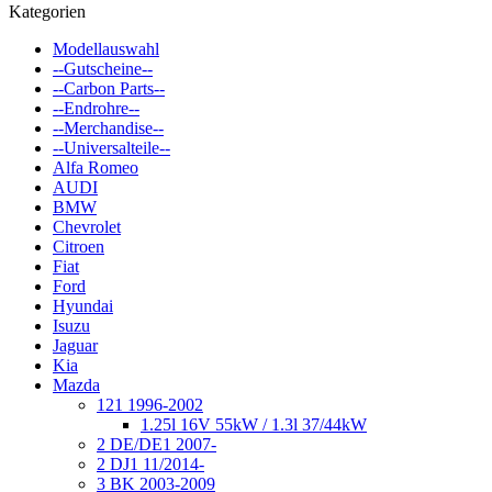
Kategorien
Modellauswahl
--Gutscheine--
--Carbon Parts--
--Endrohre--
--Merchandise--
--Universalteile--
Alfa Romeo
AUDI
BMW
Chevrolet
Citroen
Fiat
Ford
Hyundai
Isuzu
Jaguar
Kia
Mazda
121 1996-2002
1.25l 16V 55kW / 1.3l 37/44kW
2 DE/DE1 2007-
2 DJ1 11/2014-
3 BK 2003-2009