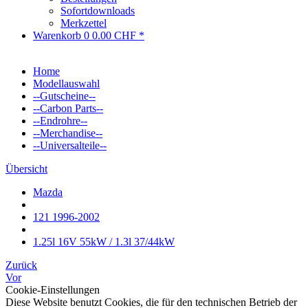
Sofortdownloads
Merkzettel
Warenkorb
0
0.00 CHF *
Home
Modellauswahl
--Gutscheine--
--Carbon Parts--
--Endrohre--
--Merchandise--
--Universalteile--
Übersicht
Mazda
121 1996-2002
1.25l 16V 55kW / 1.3l 37/44kW
Zurück
Vor
Cookie-Einstellungen
Diese Website benutzt Cookies, die für den technischen Betrieb der