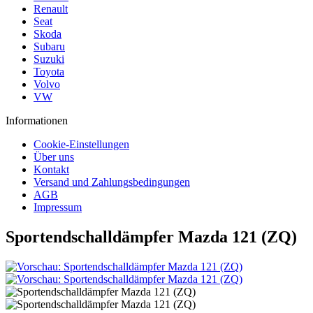
Renault
Seat
Skoda
Subaru
Suzuki
Toyota
Volvo
VW
Informationen
Cookie-Einstellungen
Über uns
Kontakt
Versand und Zahlungsbedingungen
AGB
Impressum
Sportendschalldämpfer Mazda 121 (ZQ)