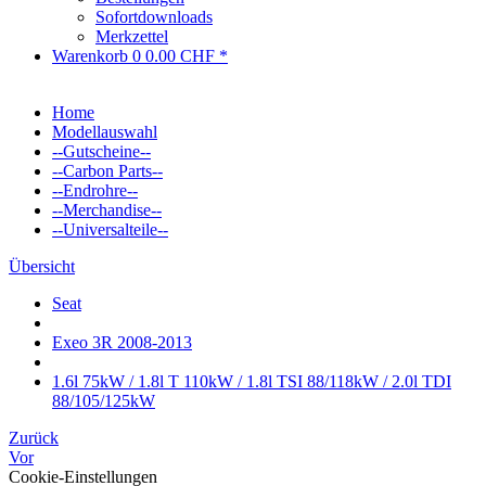
Sofortdownloads
Merkzettel
Warenkorb
0
0.00 CHF *
Home
Modellauswahl
--Gutscheine--
--Carbon Parts--
--Endrohre--
--Merchandise--
--Universalteile--
Übersicht
Seat
Exeo 3R 2008-2013
1.6l 75kW / 1.8l T 110kW / 1.8l TSI 88/118kW / 2.0l TDI
88/105/125kW
Zurück
Vor
Cookie-Einstellungen