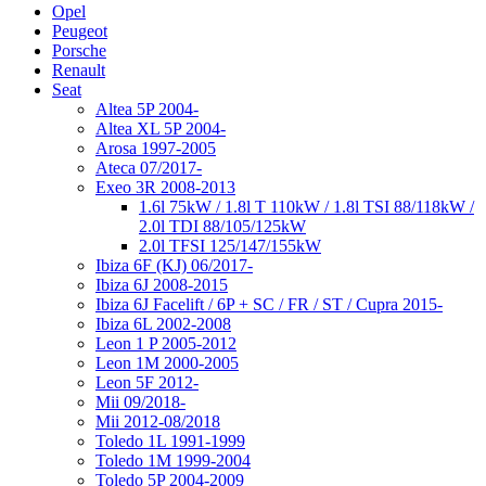
Opel
Peugeot
Porsche
Renault
Seat
Altea 5P 2004-
Altea XL 5P 2004-
Arosa 1997-2005
Ateca 07/2017-
Exeo 3R 2008-2013
1.6l 75kW / 1.8l T 110kW / 1.8l TSI 88/118kW /
2.0l TDI 88/105/125kW
2.0l TFSI 125/147/155kW
Ibiza 6F (KJ) 06/2017-
Ibiza 6J 2008-2015
Ibiza 6J Facelift / 6P + SC / FR / ST / Cupra 2015-
Ibiza 6L 2002-2008
Leon 1 P 2005-2012
Leon 1M 2000-2005
Leon 5F 2012-
Mii 09/2018-
Mii 2012-08/2018
Toledo 1L 1991-1999
Toledo 1M 1999-2004
Toledo 5P 2004-2009