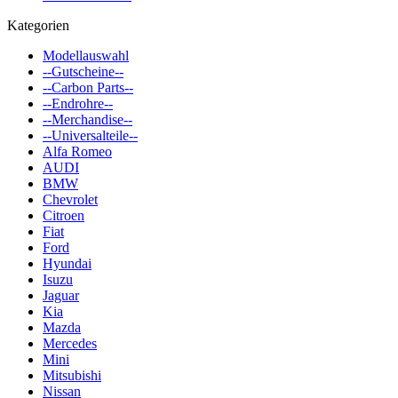
Kategorien
Modellauswahl
--Gutscheine--
--Carbon Parts--
--Endrohre--
--Merchandise--
--Universalteile--
Alfa Romeo
AUDI
BMW
Chevrolet
Citroen
Fiat
Ford
Hyundai
Isuzu
Jaguar
Kia
Mazda
Mercedes
Mini
Mitsubishi
Nissan