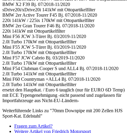
BMW X2 F39 Bj. 07/2018-11/2020
sDrive20i/xDrive20i 141kW mit Ottopartikelfilter
BMW 2er Active Tourer F45 Bj. 07/2018-11/2020
220i 141kW / 225ix 170kW mit Ottopartikelfilter
BMW 2er Gran Tourer F46 Bj. 07/2018-11/2020
220i 141kW mit Ottopartikelfilter
Mini F56 JCW 3-Türer Bj. 03/2019-11/2020
2.0l Turbo 170kW mit Ottopartikelfilter
Mini F55 JCW 5-Türer Bj. 03/2019-11/2020
2.0l Turbo 170kW mit Ottopartikelfilter
Mini F57 JCW Cabrio Bj. 03/2019-11/2020
2.0l Turbo 170kW mit Ottopartikelfilter
Mini F54 Clubman Cooper S und ALL4 Bj. 07/2018-11/2020
2.0l Turbo 141kW mit Ottopartikelfilter
Mini F60 Countryman +ALL4 Bj. 07/2018-11/2020
2.0l Turbo 141kW mit Ottopartikelfilter
ersetzt den Hauptkat. / Euro 6 tauglich (nur für EURO 6D Temp)
mit ECE Typengenehmigung -nicht passend und zugelassen für
Importfahrzeuge aus Nicht-EU-Ländern-
Weiterführende Links zu "70mm Downpipe mit 200 Zellen HJS
Sport-Kat. Edelstahl"
Fragen zum Artikel?
Weitere Artikel von Friedrich Motorsport