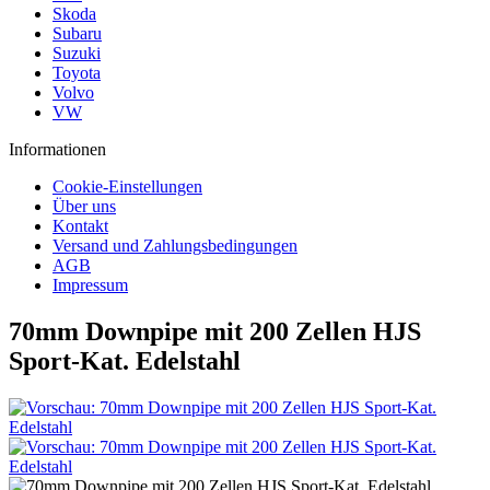
Skoda
Subaru
Suzuki
Toyota
Volvo
VW
Informationen
Cookie-Einstellungen
Über uns
Kontakt
Versand und Zahlungsbedingungen
AGB
Impressum
70mm Downpipe mit 200 Zellen HJS
Sport-Kat. Edelstahl