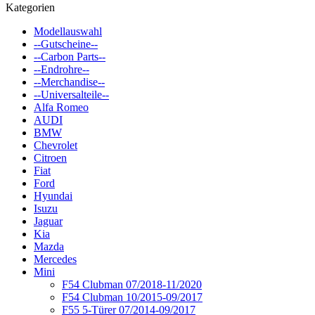
Kategorien
Modellauswahl
--Gutscheine--
--Carbon Parts--
--Endrohre--
--Merchandise--
--Universalteile--
Alfa Romeo
AUDI
BMW
Chevrolet
Citroen
Fiat
Ford
Hyundai
Isuzu
Jaguar
Kia
Mazda
Mercedes
Mini
F54 Clubman 07/2018-11/2020
F54 Clubman 10/2015-09/2017
F55 5-Türer 07/2014-09/2017