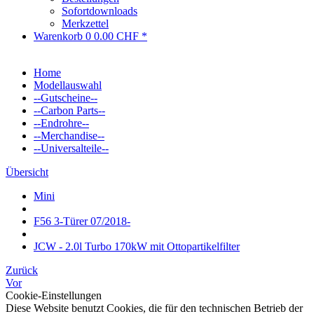
Sofortdownloads
Merkzettel
Warenkorb
0
0.00 CHF *
Home
Modellauswahl
--Gutscheine--
--Carbon Parts--
--Endrohre--
--Merchandise--
--Universalteile--
Übersicht
Mini
F56 3-Türer 07/2018-
JCW - 2.0l Turbo 170kW mit Ottopartikelfilter
Zurück
Vor
Cookie-Einstellungen
Diese Website benutzt Cookies, die für den technischen Betrieb der