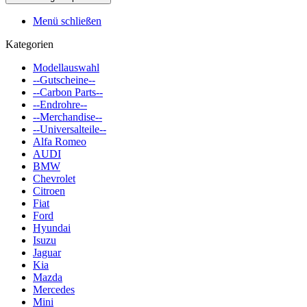
Menü schließen
Kategorien
Modellauswahl
--Gutscheine--
--Carbon Parts--
--Endrohre--
--Merchandise--
--Universalteile--
Alfa Romeo
AUDI
BMW
Chevrolet
Citroen
Fiat
Ford
Hyundai
Isuzu
Jaguar
Kia
Mazda
Mercedes
Mini