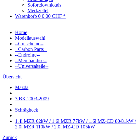
Sofortdownloads
Merkzettel
Warenkorb
0
0.00 CHF *
Home
Modellauswahl
--Gutscheine--
--Carbon Parts--
--Endrohre--
--Merchandise--
--Universalteile--
Übersicht
Mazda
3 BK 2003-2009
Schrägheck
1.4l MZR 62kW / 1.6l MZR 77kW / 1.6l MZ-CD 80/81kW /
2.0l MZR 110kW / 2.0l MZ-CD 105kW
Zurück