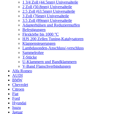
1 3/4 Zoll (44.5mm) Universalteile
2 Zoll (50.8mm) Universalteile
2.5 Zoll (63.5mm) Universalteile
3 Zoll (76mm) Universalteile
3.5 Zoll (89mm) Universalteile
Adapterhülsen und Reduziermuffen
Befestigungen
Flexkörbe bis 1000 °C
HJS 200 Zellen Tuning-Katalysatoren
Klappensteuerungen
Lambdasonden-Anschluss/-verschluss
Sammelrohre
T-Stücke
U-Klammern und Bandklammern
V-Band Flanschverbindungen
Alfa Romeo
AUDI
BMW
Chevrolet
Citroen
Fiat
Ford
Hyundai
Isuzu
Jaguar