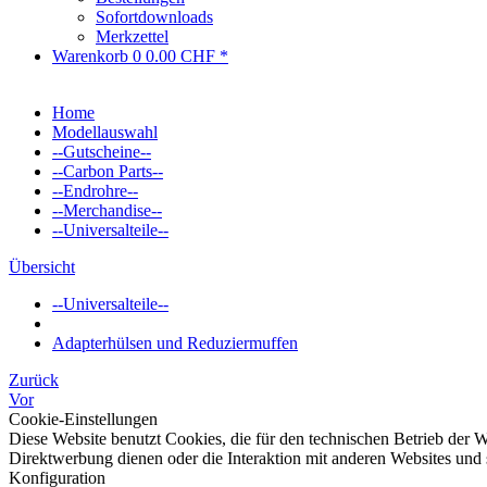
Sofortdownloads
Merkzettel
Warenkorb
0
0.00 CHF *
Home
Modellauswahl
--Gutscheine--
--Carbon Parts--
--Endrohre--
--Merchandise--
--Universalteile--
Übersicht
--Universalteile--
Adapterhülsen und Reduziermuffen
Zurück
Vor
Cookie-Einstellungen
Diese Website benutzt Cookies, die für den technischen Betrieb der W
Direktwerbung dienen oder die Interaktion mit anderen Websites und 
Konfiguration