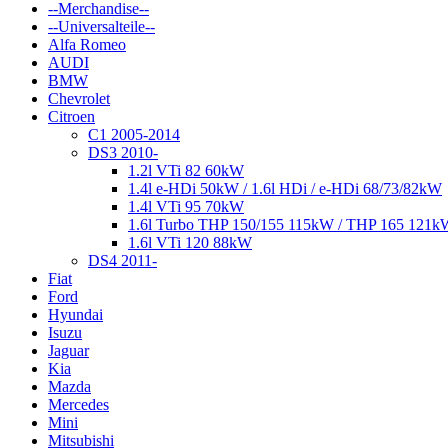
--Merchandise--
--Universalteile--
Alfa Romeo
AUDI
BMW
Chevrolet
Citroen
C1 2005-2014
DS3 2010-
1.2l VTi 82 60kW
1.4l e-HDi 50kW / 1.6l HDi / e-HDi 68/73/82kW
1.4l VTi 95 70kW
1.6l Turbo THP 150/155 115kW / THP 165 121k
1.6l VTi 120 88kW
DS4 2011-
Fiat
Ford
Hyundai
Isuzu
Jaguar
Kia
Mazda
Mercedes
Mini
Mitsubishi