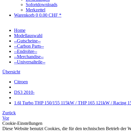
Sofortdownloads
Merkzettel
Warenkorb
0
0.00 CHF *
Home
Modellauswahl
--Gutscheine--
--Carbon Parts--
--Endrohre--
--Merchandise--
--Universalteile--
Übersicht
Citroen
DS3 2010-
1.6l Turbo THP 150/155 115kW / THP 165 121kW / Racing 
Zurück
Vor
Cookie-Einstellungen
Diese Website benutzt Cookies, die für den technischen Betrieb der W