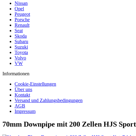
Nissan
Opel
Peugeot
Porsche
Renault
Seat
Skoda
Subaru
Suzuki
Toyota
Volvo
VW
Informationen
Cookie-Einstellungen
Über uns
Kontakt
Versand und Zahlungsbedingungen
AGB
Impressum
70mm Downpipe mit 200 Zellen HJS Sport-