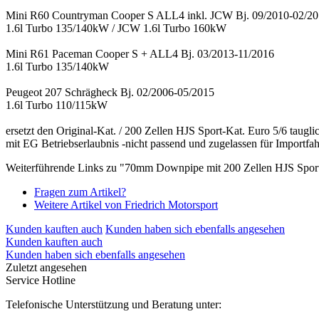
Mini R60 Countryman Cooper S ALL4 inkl. JCW Bj. 09/2010-02/2
1.6l Turbo 135/140kW / JCW 1.6l Turbo 160kW
Mini R61 Paceman Cooper S + ALL4 Bj. 03/2013-11/2016
1.6l Turbo 135/140kW
Peugeot 207 Schrägheck Bj. 02/2006-05/2015
1.6l Turbo 110/115kW
ersetzt den Original-Kat. / 200 Zellen HJS Sport-Kat. Euro 5/6 taugli
mit EG Betriebserlaubnis -nicht passend und zugelassen für Importf
Weiterführende Links zu "70mm Downpipe mit 200 Zellen HJS Sport
Fragen zum Artikel?
Weitere Artikel von Friedrich Motorsport
Kunden kauften auch
Kunden haben sich ebenfalls angesehen
Kunden kauften auch
Kunden haben sich ebenfalls angesehen
Zuletzt angesehen
Service Hotline
Telefonische Unterstützung und Beratung unter: