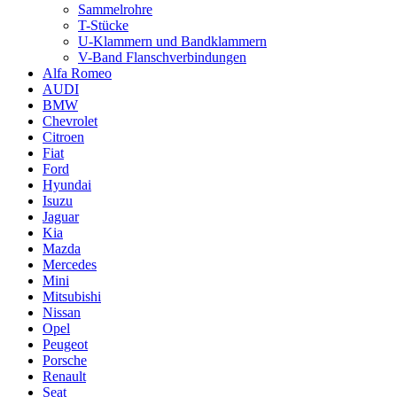
Sammelrohre
T-Stücke
U-Klammern und Bandklammern
V-Band Flanschverbindungen
Alfa Romeo
AUDI
BMW
Chevrolet
Citroen
Fiat
Ford
Hyundai
Isuzu
Jaguar
Kia
Mazda
Mercedes
Mini
Mitsubishi
Nissan
Opel
Peugeot
Porsche
Renault
Seat