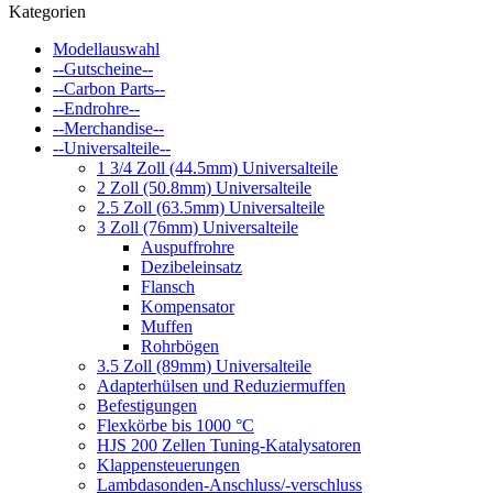
Kategorien
Modellauswahl
--Gutscheine--
--Carbon Parts--
--Endrohre--
--Merchandise--
--Universalteile--
1 3/4 Zoll (44.5mm) Universalteile
2 Zoll (50.8mm) Universalteile
2.5 Zoll (63.5mm) Universalteile
3 Zoll (76mm) Universalteile
Auspuffrohre
Dezibeleinsatz
Flansch
Kompensator
Muffen
Rohrbögen
3.5 Zoll (89mm) Universalteile
Adapterhülsen und Reduziermuffen
Befestigungen
Flexkörbe bis 1000 °C
HJS 200 Zellen Tuning-Katalysatoren
Klappensteuerungen
Lambdasonden-Anschluss/-verschluss