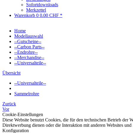
Sofortdownloads
Merkzettel
Warenkorb
0
0.00 CHF *
Home
Modellauswahl
--Gutscheine--
--Carbon Parts--
--Endrohre--
--Merchandise--
--Universalteile--
Übersicht
--Universalteile--
Sammelrohre
Zurück
Vor
Cookie-Einstellungen
Diese Website benutzt Cookies, die für den technischen Betrieb der W
Direktwerbung dienen oder die Interaktion mit anderen Websites und 
Konfiguration