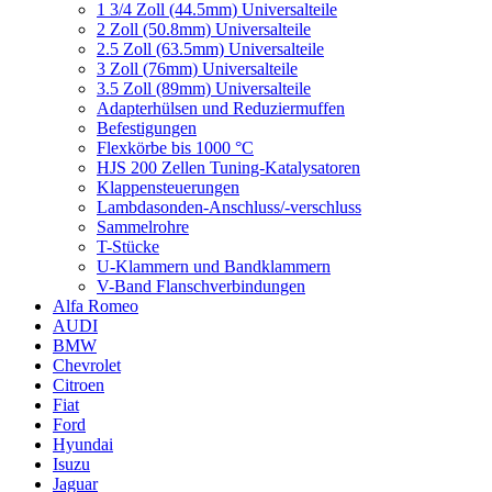
1 3/4 Zoll (44.5mm) Universalteile
2 Zoll (50.8mm) Universalteile
2.5 Zoll (63.5mm) Universalteile
3 Zoll (76mm) Universalteile
3.5 Zoll (89mm) Universalteile
Adapterhülsen und Reduziermuffen
Befestigungen
Flexkörbe bis 1000 °C
HJS 200 Zellen Tuning-Katalysatoren
Klappensteuerungen
Lambdasonden-Anschluss/-verschluss
Sammelrohre
T-Stücke
U-Klammern und Bandklammern
V-Band Flanschverbindungen
Alfa Romeo
AUDI
BMW
Chevrolet
Citroen
Fiat
Ford
Hyundai
Isuzu
Jaguar