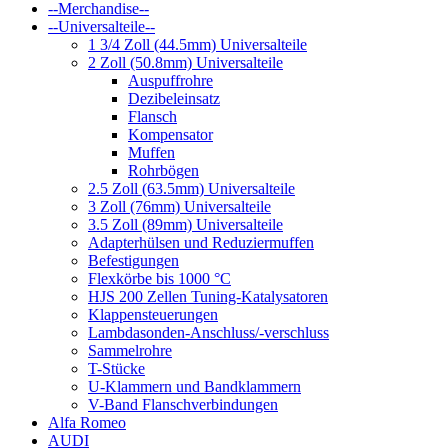
--Merchandise--
--Universalteile--
1 3/4 Zoll (44.5mm) Universalteile
2 Zoll (50.8mm) Universalteile
Auspuffrohre
Dezibeleinsatz
Flansch
Kompensator
Muffen
Rohrbögen
2.5 Zoll (63.5mm) Universalteile
3 Zoll (76mm) Universalteile
3.5 Zoll (89mm) Universalteile
Adapterhülsen und Reduziermuffen
Befestigungen
Flexkörbe bis 1000 °C
HJS 200 Zellen Tuning-Katalysatoren
Klappensteuerungen
Lambdasonden-Anschluss/-verschluss
Sammelrohre
T-Stücke
U-Klammern und Bandklammern
V-Band Flanschverbindungen
Alfa Romeo
AUDI