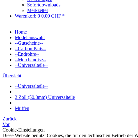
Sofortdownloads
Merkzettel
Warenkorb
0
0.00 CHF *
Home
Modellauswahl
--Gutscheine--
--Carbon Parts--
--Endrohre--
--Merchandise--
--Universalteile--
Übersicht
--Universalteile--
2 Zoll (50.8mm) Universalteile
Muffen
Zurück
Vor
Cookie-Einstellungen
Diese Website benutzt Cookies, die für den technischen Betrieb der W