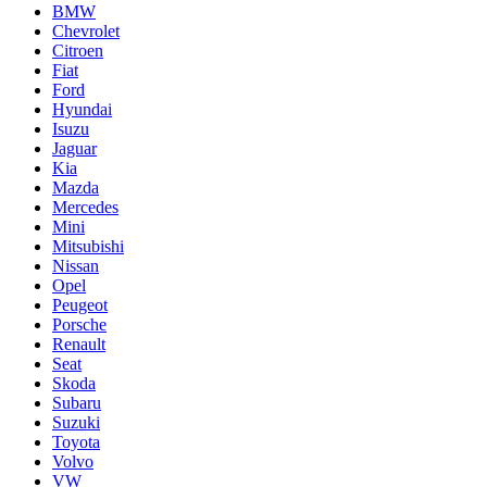
BMW
Chevrolet
Citroen
Fiat
Ford
Hyundai
Isuzu
Jaguar
Kia
Mazda
Mercedes
Mini
Mitsubishi
Nissan
Opel
Peugeot
Porsche
Renault
Seat
Skoda
Subaru
Suzuki
Toyota
Volvo
VW