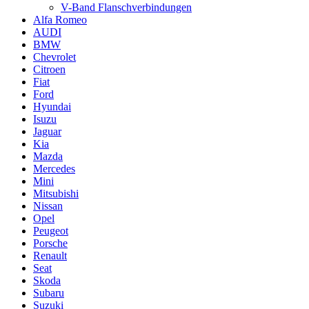
V-Band Flanschverbindungen
Alfa Romeo
AUDI
BMW
Chevrolet
Citroen
Fiat
Ford
Hyundai
Isuzu
Jaguar
Kia
Mazda
Mercedes
Mini
Mitsubishi
Nissan
Opel
Peugeot
Porsche
Renault
Seat
Skoda
Subaru
Suzuki