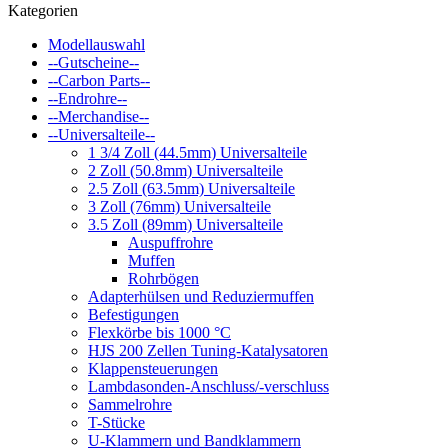
Kategorien
Modellauswahl
--Gutscheine--
--Carbon Parts--
--Endrohre--
--Merchandise--
--Universalteile--
1 3/4 Zoll (44.5mm) Universalteile
2 Zoll (50.8mm) Universalteile
2.5 Zoll (63.5mm) Universalteile
3 Zoll (76mm) Universalteile
3.5 Zoll (89mm) Universalteile
Auspuffrohre
Muffen
Rohrbögen
Adapterhülsen und Reduziermuffen
Befestigungen
Flexkörbe bis 1000 °C
HJS 200 Zellen Tuning-Katalysatoren
Klappensteuerungen
Lambdasonden-Anschluss/-verschluss
Sammelrohre
T-Stücke
U-Klammern und Bandklammern