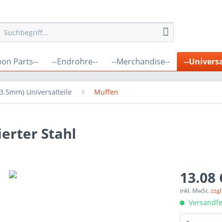
bon Parts--
--Endrohre--
--Merchandise--
--Universa
(63.5mm) Universalteile
Muffen
erter Stahl
13.08 
inkl. MwSt.
zzg
Versandfer