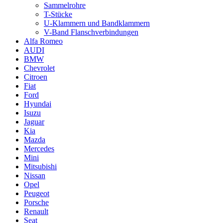
Sammelrohre
T-Stücke
U-Klammern und Bandklammern
V-Band Flanschverbindungen
Alfa Romeo
AUDI
BMW
Chevrolet
Citroen
Fiat
Ford
Hyundai
Isuzu
Jaguar
Kia
Mazda
Mercedes
Mini
Mitsubishi
Nissan
Opel
Peugeot
Porsche
Renault
Seat