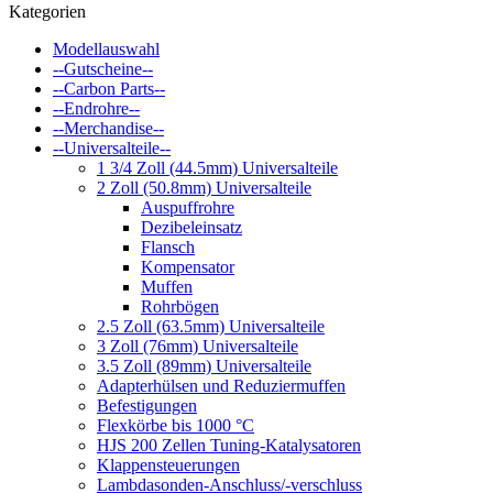
Kategorien
Modellauswahl
--Gutscheine--
--Carbon Parts--
--Endrohre--
--Merchandise--
--Universalteile--
1 3/4 Zoll (44.5mm) Universalteile
2 Zoll (50.8mm) Universalteile
Auspuffrohre
Dezibeleinsatz
Flansch
Kompensator
Muffen
Rohrbögen
2.5 Zoll (63.5mm) Universalteile
3 Zoll (76mm) Universalteile
3.5 Zoll (89mm) Universalteile
Adapterhülsen und Reduziermuffen
Befestigungen
Flexkörbe bis 1000 °C
HJS 200 Zellen Tuning-Katalysatoren
Klappensteuerungen
Lambdasonden-Anschluss/-verschluss