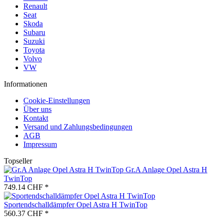
Renault
Seat
Skoda
Subaru
Suzuki
Toyota
Volvo
VW
Informationen
Cookie-Einstellungen
Über uns
Kontakt
Versand und Zahlungsbedingungen
AGB
Impressum
Topseller
Gr.A Anlage Opel Astra H
TwinTop
749.14 CHF *
Sportendschalldämpfer Opel Astra H TwinTop
560.37 CHF *