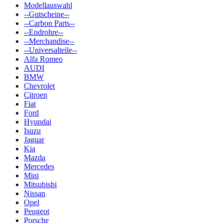
Modellauswahl
--Gutscheine--
--Carbon Parts--
--Endrohre--
--Merchandise--
--Universalteile--
Alfa Romeo
AUDI
BMW
Chevrolet
Citroen
Fiat
Ford
Hyundai
Isuzu
Jaguar
Kia
Mazda
Mercedes
Mini
Mitsubishi
Nissan
Opel
Peugeot
Porsche