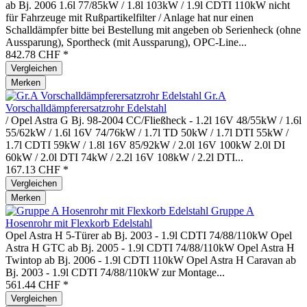
ab Bj. 2006 1.6l 77/85kW / 1.8l 103kW / 1.9l CDTI 110kW nicht
für Fahrzeuge mit Rußpartikelfilter / Anlage hat nur einen
Schalldämpfer bitte bei Bestellung mit angeben ob Serienheck (ohne
Aussparung), Sportheck (mit Aussparung), OPC-Line...
842.78 CHF *
Vergleichen
Merken
Gr.A
Vorschalldämpferersatzrohr Edelstahl
/ Opel Astra G Bj. 98-2004 CC/Fließheck - 1.2l 16V 48/55kW / 1.6l
55/62kW / 1.6l 16V 74/76kW / 1.7l TD 50kW / 1.7l DTI 55kW /
1.7l CDTI 59kW / 1.8l 16V 85/92kW / 2.0l 16V 100kW 2.0l DI
60kW / 2.0l DTI 74kW / 2.2l 16V 108kW / 2.2l DTI...
167.13 CHF *
Vergleichen
Merken
Gruppe A
Hosenrohr mit Flexkorb Edelstahl
Opel Astra H 5-Türer ab Bj. 2003 - 1.9l CDTI 74/88/110kW Opel
Astra H GTC ab Bj. 2005 - 1.9l CDTI 74/88/110kW Opel Astra H
Twintop ab Bj. 2006 - 1.9l CDTI 110kW Opel Astra H Caravan ab
Bj. 2003 - 1.9l CDTI 74/88/110kW zur Montage...
561.44 CHF *
Vergleichen