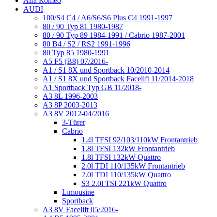
Alfa Romeo
AUDI
100/S4 C4 / A6/S6/S6 Plus C4 1991-1997
80 / 90 Typ 81 1980-1987
80 / 90 Typ 89 1984-1991 / Cabrio 1987-2001
80 B4 / S2 / RS2 1991-1996
80 Typ 85 1980-1991
A5 F5 (B8) 07/2016-
A1 / S1 8X und Sportback 10/2010-2014
A1 / S1 8X und Sportback Facelift 11/2014-2018
A1 Sportback Typ GB 11/2018-
A3 8L 1996-2003
A3 8P 2003-2013
A3 8V 2012-04/2016
3-Türer
Cabrio
1.4l TFSI 92/103/110kW Frontantrieb
1.8l TFSI 132kW Frontantrieb
1.8l TFSI 132kW Quattro
2.0l TDI 110/135kW Frontantrieb
2.0l TDI 110/135kW Quattro
S3 2.0l TSI 221kW Quattro
Limousine
Sportback
A3 8V Facelift 05/2016-