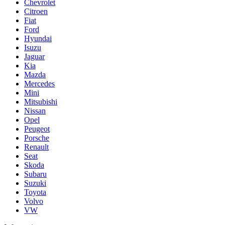
Chevrolet
Citroen
Fiat
Ford
Hyundai
Isuzu
Jaguar
Kia
Mazda
Mercedes
Mini
Mitsubishi
Nissan
Opel
Peugeot
Porsche
Renault
Seat
Skoda
Subaru
Suzuki
Toyota
Volvo
VW