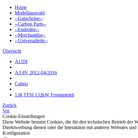
Home
Modellauswahl
--Gutscheine--
--Carbon Parts--
--Endrohre--
--Merchandise--
--Universalteile--
Übersicht
AUDI
A3 8V 2012-04/2016
Cabrio
1.8l TFSI 132kW Frontantrieb
Zurück
Vor
Cookie-Einstellungen
Diese Website benutzt Cookies, die für den technischen Betrieb der W
Direktwerbung dienen oder die Interaktion mit anderen Websites und 
Konfiguration