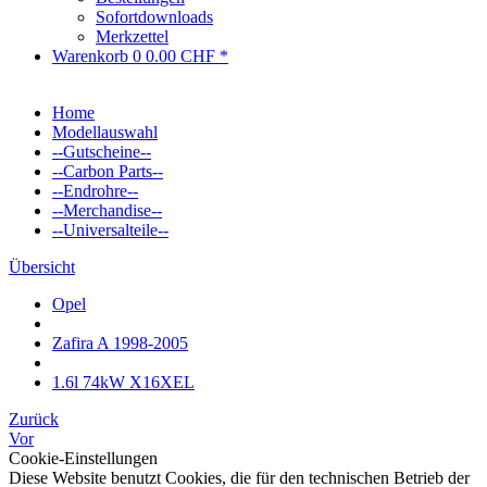
Sofortdownloads
Merkzettel
Warenkorb
0
0.00 CHF *
Home
Modellauswahl
--Gutscheine--
--Carbon Parts--
--Endrohre--
--Merchandise--
--Universalteile--
Übersicht
Opel
Zafira A 1998-2005
1.6l 74kW X16XEL
Zurück
Vor
Cookie-Einstellungen
Diese Website benutzt Cookies, die für den technischen Betrieb der