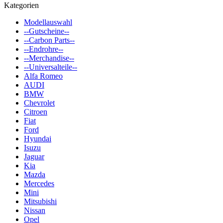
Kategorien
Modellauswahl
--Gutscheine--
--Carbon Parts--
--Endrohre--
--Merchandise--
--Universalteile--
Alfa Romeo
AUDI
BMW
Chevrolet
Citroen
Fiat
Ford
Hyundai
Isuzu
Jaguar
Kia
Mazda
Mercedes
Mini
Mitsubishi
Nissan
Opel