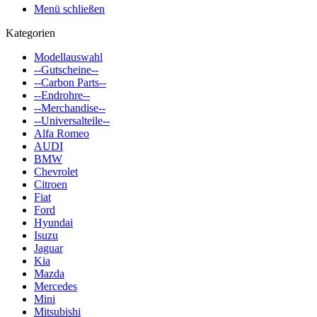
Menü schließen
Kategorien
Modellauswahl
--Gutscheine--
--Carbon Parts--
--Endrohre--
--Merchandise--
--Universalteile--
Alfa Romeo
AUDI
BMW
Chevrolet
Citroen
Fiat
Ford
Hyundai
Isuzu
Jaguar
Kia
Mazda
Mercedes
Mini
Mitsubishi