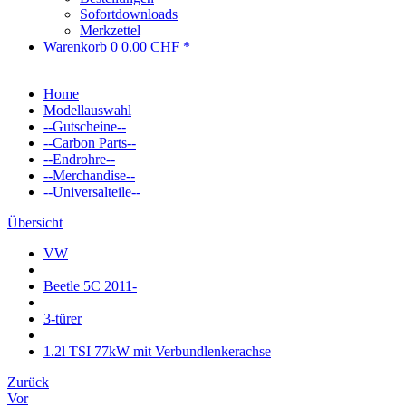
Sofortdownloads
Merkzettel
Warenkorb
0
0.00 CHF *
Home
Modellauswahl
--Gutscheine--
--Carbon Parts--
--Endrohre--
--Merchandise--
--Universalteile--
Übersicht
VW
Beetle 5C 2011-
3-türer
1.2l TSI 77kW mit Verbundlenkerachse
Zurück
Vor