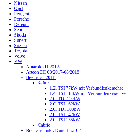
Nissan
Opel
Peugeot
Porsche
Renault
Seat
Skoda
Subaru
Suzuki
Toyota
Volvo
VW
Amarok 2H 2012-
Arteon 3H 03/2017-08/2018
Beetle 5C 2011-
3-türer
1.2l TSI 77kW mit Verbundlenkerachse
1.4l TSI 118kW mit Verbundlenkerachse
2.0l TDI 110kW
2.0l TSI 162kW
2.0l TDI 103kW
2.0l TSI 147kW
2.0l TSI 155kW
Cabrio
Beetle 5C inkl. Dune 11/2014-