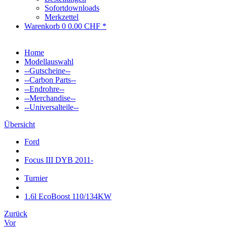
Sofortdownloads
Merkzettel
Warenkorb
0
0.00 CHF *
Home
Modellauswahl
--Gutscheine--
--Carbon Parts--
--Endrohre--
--Merchandise--
--Universalteile--
Übersicht
Ford
Focus III DYB 2011-
Turnier
1.6l EcoBoost 110/134KW
Zurück
Vor