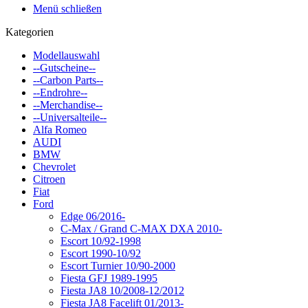
Menü schließen
Kategorien
Modellauswahl
--Gutscheine--
--Carbon Parts--
--Endrohre--
--Merchandise--
--Universalteile--
Alfa Romeo
AUDI
BMW
Chevrolet
Citroen
Fiat
Ford
Edge 06/2016-
C-Max / Grand C-MAX DXA 2010-
Escort 10/92-1998
Escort 1990-10/92
Escort Turnier 10/90-2000
Fiesta GFJ 1989-1995
Fiesta JA8 10/2008-12/2012
Fiesta JA8 Facelift 01/2013-