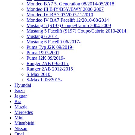
Mondeo BA7 5. Generation 08/2014-05/2018
Mondeo III B4Y/B5Y/BWY 2000-2007
Mondeo IV BA7 03/2007-11/2010
Mondeo IV BA7 Facelift 12/2010-08/2014
Mustang 5 (S197) Coupe/Cabrio 2004-2009
Mustang 5 Facelift (S197) Coupe/Cabrio 2010-2014
Mustang 6 2014-
Mustang 6 Facelift 06/2017-
Puma Typ J2K 09/2019-
Puma 1997-2001
Puma J2K 09/2019-
Ranger 2AB 09/2015-
Ranger 2AB 2012-2015
S-Max 2010-
S-Max II 06/2015-
Hyundai
Isuzu
Jaguar
Kia
Mazda
Mercedes
Mini
Mitsubishi
Nissan
Opel