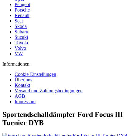
Peugeot
Porsche
Renault
Seat
Skoda
Subaru
Suzuki
Toyota
Volvo
VW
Informationen
Cookie-Einstellungen
Über uns
Kontakt
Versand und Zahlungsbedingungen
AGB
Impressum
Sportendschalldämpfer Ford Focus III
Turnier DYB