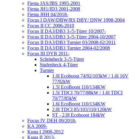
Fiesta JAS/JBS 1995-2001
Fiesta JH1/JD3 2001-2008
Fiesta JHH 04/2018-
Focus I DAW/DBW/RS DBY/ DNW 1998-2004
Focus II CC 2006-2010
Focus II DA3/DB3 3-/5-Türer 10/2007-
Focus II DA3/DB3 3-/5-Türer 2004-10/2007
Focus II DA3/DB3 Turnier 03/2008-02/2011
Focus II DA3/DB3 Turnier 2004-02/2008
Focus III DYB 2011-
Schrägheck 3-/5-Türer
Stufenheck 4-Türer
Turnier
1.0l Ecoboost 74/92/103kW / 1.6l 16V
77/92kW
1.5l EcoBoost 110/134KW
1.5l TDCI 70/77/88kW / 1.6l TDCI
70/77/85kW
1.6l EcoBoost 110/134KW
2.0l TDCI 85/103/110/120kW
ST - 2.0l Ecoboost 184kW
Focus IV DEH 09/2018-
KA 2009-
Kuga I 2008-2012
Kuga II 2013-