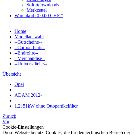
Sofortdownloads
Merkzettel
Warenkorb
0
0.00 CHF *
Home
Modellauswahl
--Gutscheine--
--Carbon Parts--
--Endrohre--
--Merchandise--
--Universalteile--
Übersicht
Opel
ADAM 2012-
1.2l 51kW ohne Ottopartikelfilter
Zurück
Vor
Cookie-Einstellungen
Diese Website benutzt Cookies, die für den technischen Betrieb der