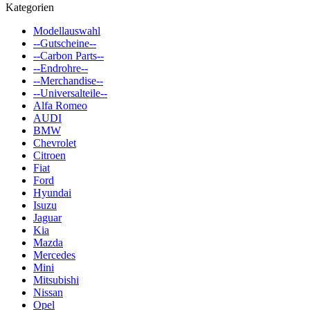
Kategorien
Modellauswahl
--Gutscheine--
--Carbon Parts--
--Endrohre--
--Merchandise--
--Universalteile--
Alfa Romeo
AUDI
BMW
Chevrolet
Citroen
Fiat
Ford
Hyundai
Isuzu
Jaguar
Kia
Mazda
Mercedes
Mini
Mitsubishi
Nissan
Opel