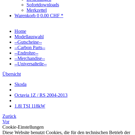
Sofortdownloads
Merkzettel
Warenkorb
0
0.00 CHF *
Home
Modellauswahl
--Gutscheine--
--Carbon Parts--
--Endrohre--
--Merchandise--
--Universalteile--
Übersicht
Skoda
Octavia 1Z / RS 2004-2013
1.8l TSI 118kW
Zurück
Vor
Cookie-Einstellungen
Diese Website benutzt Cookies, die für den technischen Betrieb der