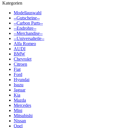
Kategorien
Modellauswahl
--Gutscheine--
--Carbon Parts--
--Endrohre--
--Merchandise--
--Universalteile--
Alfa Romeo
AUDI
BMW
Chevrolet
Citroen
Fiat
Ford
Hyundai
Isuzu
Jaguar
Kia
Mazda
Mercedes
Mini
Mitsubishi
Nissan
Opel