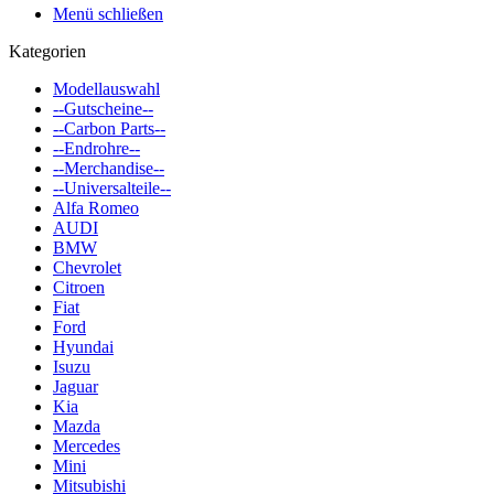
Menü schließen
Kategorien
Modellauswahl
--Gutscheine--
--Carbon Parts--
--Endrohre--
--Merchandise--
--Universalteile--
Alfa Romeo
AUDI
BMW
Chevrolet
Citroen
Fiat
Ford
Hyundai
Isuzu
Jaguar
Kia
Mazda
Mercedes
Mini
Mitsubishi