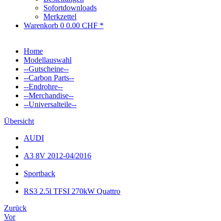
Sofortdownloads
Merkzettel
Warenkorb
0
0.00 CHF *
Home
Modellauswahl
--Gutscheine--
--Carbon Parts--
--Endrohre--
--Merchandise--
--Universalteile--
Übersicht
AUDI
A3 8V 2012-04/2016
Sportback
RS3 2.5l TFSI 270kW Quattro
Zurück
Vor