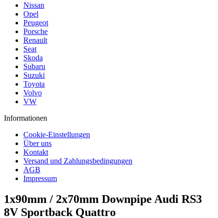
Nissan
Opel
Peugeot
Porsche
Renault
Seat
Skoda
Subaru
Suzuki
Toyota
Volvo
VW
Informationen
Cookie-Einstellungen
Über uns
Kontakt
Versand und Zahlungsbedingungen
AGB
Impressum
1x90mm / 2x70mm Downpipe Audi RS3
8V Sportback Quattro