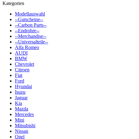
Kategorien
Modellauswahl
--Gutscheine--
--Carbon Parts--
--Endrohre--
--Merchandise--
--Universalteile--
Alfa Romeo
AUDI
BMW
Chevrolet
Citroen
Fiat
Ford
Hyundai
Isuzu
Jaguar
Kia
Mazda
Mercedes
Mini
Mitsubishi
Nissan
Opel