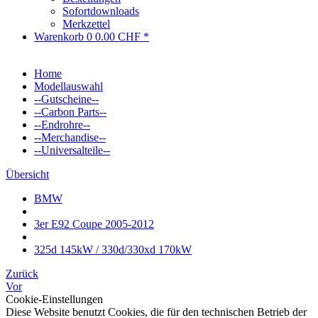
Sofortdownloads
Merkzettel
Warenkorb
0
0.00 CHF *
Home
Modellauswahl
--Gutscheine--
--Carbon Parts--
--Endrohre--
--Merchandise--
--Universalteile--
Übersicht
BMW
3er E92 Coupe 2005-2012
325d 145kW / 330d/330xd 170kW
Zurück
Vor
Cookie-Einstellungen
Diese Website benutzt Cookies, die für den technischen Betrieb der